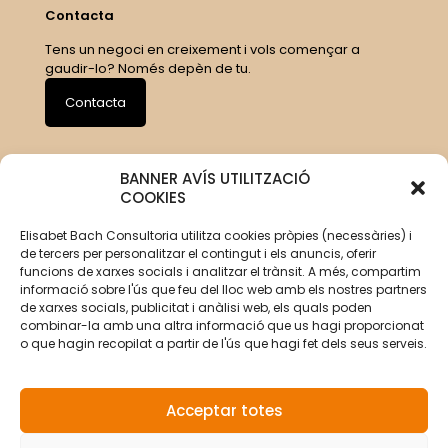
Contacta
Tens un negoci en creixement i vols començar a
gaudir-lo? Només depèn de tu.
Contacta
BANNER AVÍS UTILITZACIÓ
COOKIES
Elisabet Bach Consultoria utilitza cookies pròpies (necessàries) i
de tercers per personalitzar el contingut i els anuncis, oferir
funcions de xarxes socials i analitzar el trànsit. A més, compartim
informació sobre l'ús que feu del lloc web amb els nostres partners
de xarxes socials, publicitat i anàlisi web, els quals poden
combinar-la amb una altra informació que us hagi proporcionat
o que hagin recopilat a partir de l'ús que hagi fet dels seus serveis.
Acceptar totes