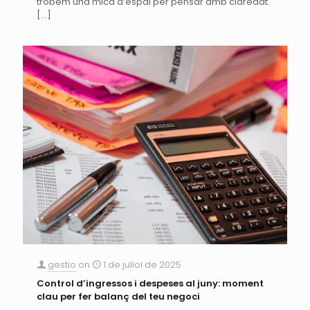
trobem una mica d’espai per pensar amb claredat.
[…]
gestio
on
1 de juliol de 2025
Control d’ingressos i despeses al juny: moment
clau per fer balanç del teu negoci