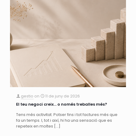
gestio
on
11 de juny de 2026
El teu negoci creix… o només treballes més?
Tens més activitat. Potser fins i tot factures més que
fa un temps. I, tot i així, hi ha una sensació que es
repeteix en moltes
[…]