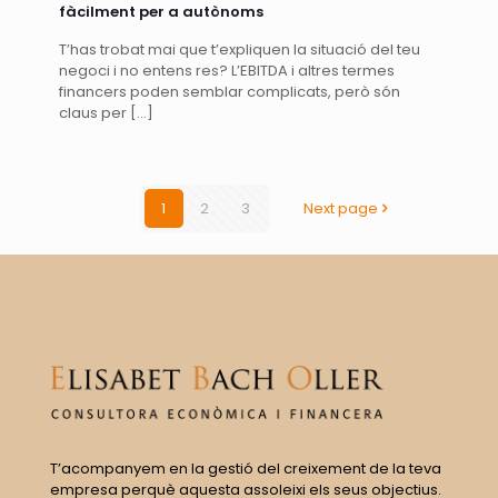
fàcilment per a autònoms
T’has trobat mai que t’expliquen la situació del teu
negoci i no entens res? L’EBITDA i altres termes
financers poden semblar complicats, però són
claus per
[…]
1
2
3
Next page
T’acompanyem en la gestió del creixement de la teva
empresa perquè aquesta assoleixi els seus objectius.