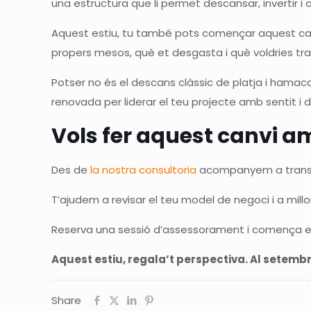
una estructura que li permet descansar, invertir i c
Aquest estiu, tu també pots començar aquest canvi.
propers mesos, què et desgasta i què voldries tr
Potser no és el descans clàssic de platja i hamac
renovada per liderar el teu projecte amb sentit i d
Vols fer aquest canvi a
Des de
la nostra consultoria
acompanyem a transfor
T’ajudem a revisar el teu model de negoci i a millo
Reserva una sessió d’assessorament i comença el 
Aquest estiu, regala’t perspectiva. Al setemb
Share