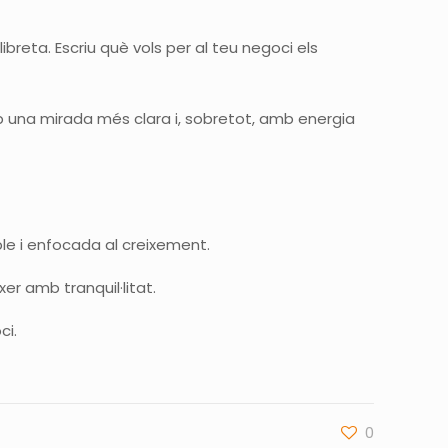
breta. Escriu què vols per al teu negoci els
b una mirada més clara i, sobretot, amb energia
e i enfocada al creixement.
er amb tranquil·litat.
ci.
0