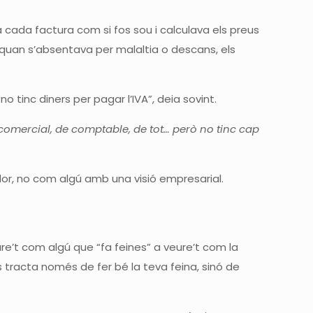
va cada factura com si fos sou i calculava els preus
 i quan s’absentava per malaltia o descans, els
no tinc diners per pagar l’IVA”, deia sovint.
 comercial, de comptable, de tot… però no tinc cap
dor, no com algú amb una visió empresarial.
ure’t com algú que “fa feines” a veure’t com la
 tracta només de fer bé la teva feina, sinó de