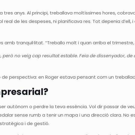
fa tres anys. Al principi, treballava moltíssimes hores, cobra
l real de les despeses, ni planificava res. Tot depenia d’ell,
 amb tranquil·litat. “Treballo molt i quan arriba el trimestre, 
, però no veig cap resultat estable. Feia de dissenyador, de
nó de perspectiva: en Roger estava pensant com un treballa
mpresarial?
 ser autònom o perdre la teva essència. Vol dir passar de ve
dalar sense rumb a tenir un mapa i una direcció clara. No es
tratègica i de gestió.