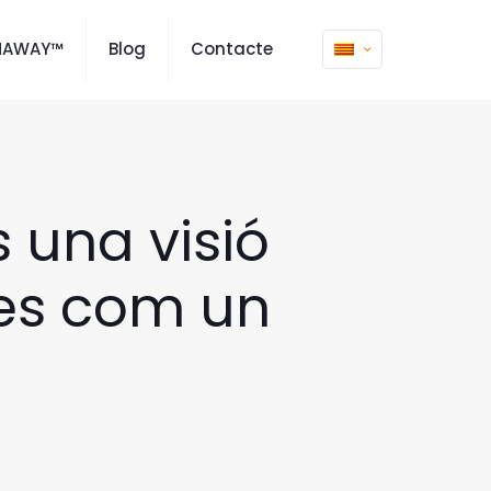
MAWAY™
Blog
Contacte
 una visió
es com un