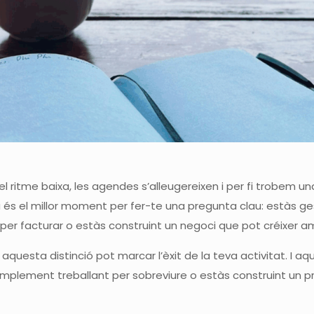
l ritme baixa, les agendes s’alleugereixen i per fi trobem u
 és el millor moment per fer-te una pregunta clau: estàs ge
s per facturar o estàs construint un negoci que pot créixer a
 aquesta distinció pot marcar l’èxit de la teva activitat. I a
mplement treballant per sobreviure o estàs construint un p