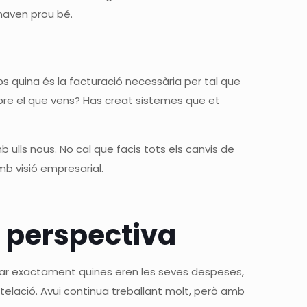
onaven prou bé.
s quina és la facturació necessària per tal que
obre el que vens? Has creat sistemes que et
ulls nous. No cal que facis tots els canvis de
mb visió empresarial.
 perspectiva
lar exactament quines eren les seves despeses,
ntelació. Avui continua treballant molt, però amb