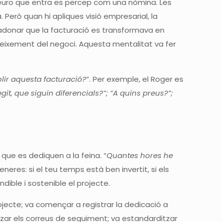
a euro que entra es percep com una nòmina. Les
 Però quan hi apliques visió empresarial, la
 adonar que la facturació es transformava en
creixement del negoci. Aquesta mentalitat va fer
olir aquesta facturació?
”. Per exemple, el Roger es
git, que siguin diferencials?”; “A quins preus?”;
que es dediquen a la feina. “
Quantes hores he
neres: si el teu temps està ben invertit, si els
dible i sostenible el projecte.
ojecte; va començar a registrar la dedicació a
zar els correus de seguiment; va estandarditzar