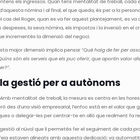
entens els ingressos. Quan tens mentalitat de treball, cad
aquesta nòmina i al final, el que queda, és per a la persona.
el cas del Roger, quan es va fer aquest plantejament, es va
s despeses, la seva nòmina, els impostos i la inversió en el 
 que incrementés la dimensió del negoci.
esta major dimensió implica pensar
“Què haig de fer per ass
uins són els serveis que els puc oferir, que aportin valor afe
er?”.
la gestió per a autònoms
mb mentalitat de treball, la mesura es centra en les hores 
rò des d’una visió empresarial, l’enfoc està en el valor que ge
ques o delegar-les per centrar-te en allò que realment fa ren
e gestió al núvol que li permetés fer el seguiment de cada pr
e feia estaven alineats amb aquesta dedicació; va automatit