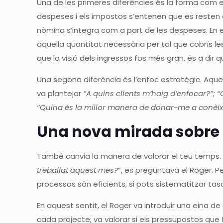
Una de les primeres diferències és la forma com 
despeses i els impostos s’entenen que es resten d’
nòmina s’integra com a part de les despeses. En 
aquella quantitat necessària per tal que cobrís le
que la visió dels ingressos fos més gran, és a dir
Una segona diferència és l’enfoc estratègic. Aqu
va plantejar
“A quins clients m’haig d’enfocar?”; “Q
“Quina és la millor manera de donar-me a conèix
Una nova mirada sobre 
També canvia la manera de valorar el teu temps. A
treballat aquest mes?
”, es preguntava el Roger. Pe
processos són eficients, si pots sistematitzar tas
En aquest sentit, el Roger va introduir una eina d
cada projecte; va valorar si els pressupostos qu