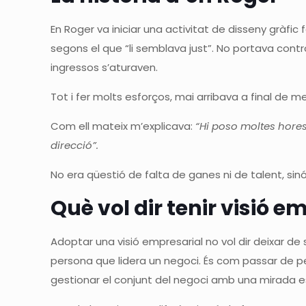
En Roger va iniciar una activitat de disseny gràfic 
segons el que “li semblava just”. No portava contro
ingressos s’aturaven.
Tot i fer molts esforços, mai arribava a final de mes
Com ell mateix m’explicava:
“Hi poso moltes hores
direcció”.
No era qüestió de falta de ganes ni de talent, si
Què vol dir tenir visió e
Adoptar una visió empresarial no vol dir deixar de
persona que lidera un negoci. És com passar de pe
gestionar el conjunt del negoci amb una mirada es