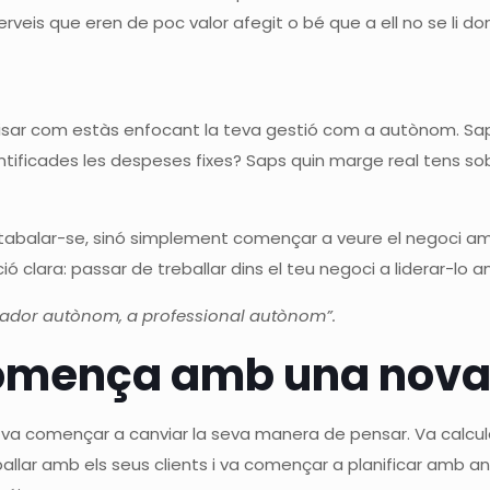
erveis que eren de poc valor afegit o bé que a ell no se li d
visar com estàs enfocant la teva gestió com a autònom. Sap
dentificades les despeses fixes? Saps quin marge real tens s
tabalar-se, sinó simplement començar a veure el negoci amb 
 clara: passar de treballar dins el teu negoci a liderar-lo a
llador autònom, a professional autònom”.
omença amb una nova
, va començar a canviar la seva manera de pensar. Va calcu
ballar amb els seus clients i va començar a planificar amb a