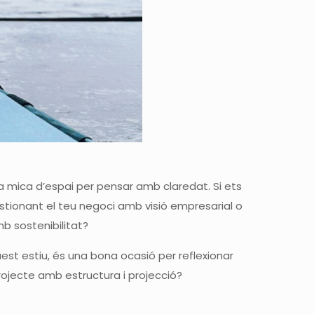
na mica d’espai per pensar amb claredat. Si ets
stionant el teu negoci amb visió empresarial o
mb sostenibilitat?
quest estiu, és una bona ocasió per reflexionar
rojecte amb estructura i projecció?