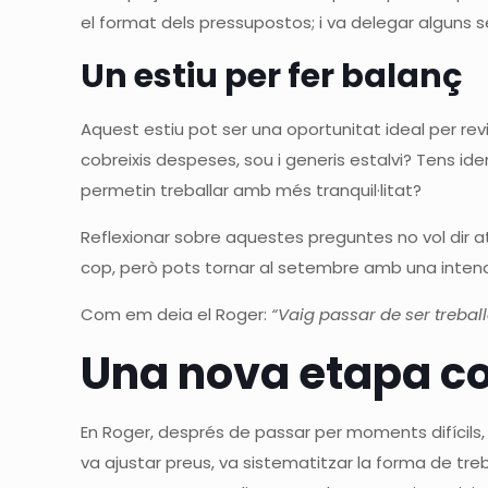
el format dels pressupostos; i va delegar alguns s
Un estiu per fer balanç
Aquest estiu pot ser una oportunitat ideal per re
cobreixis despeses, sou i generis estalvi? Tens i
permetin treballar amb més tranquil·litat?
Reflexionar sobre aquestes preguntes no vol dir a
cop, però pots tornar al setembre amb una intenció
Com em deia el Roger:
“Vaig passar de ser treba
Una nova etapa c
En Roger, després de passar per moments difícils
va ajustar preus, va sistematitzar la forma de tre