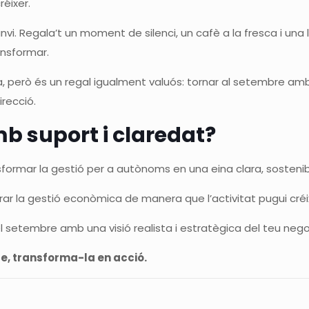
réixer.
 Regala’t un moment de silenci, un cafè a la fresca i una lli
ansformar.
a, però és un regal igualment valuós: tornar al setembre am
irecció.
mb suport i claredat?
mar la gestió per a autònoms en una eina clara, sostenibl
rar la gestió econòmica de manera que l’activitat pugui créix
setembre amb una visió realista i estratègica del teu nego
re, transforma-la en acció.