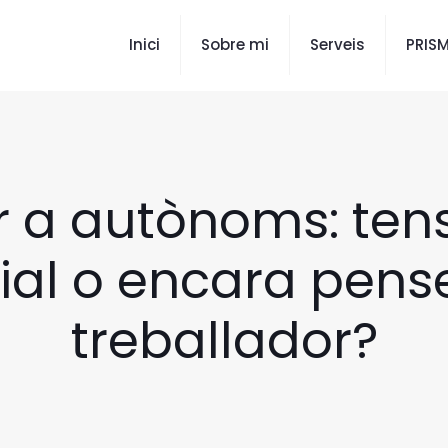
Inici
Sobre mi
Serveis
PRIS
r a autònoms: tens
ial o encara pens
treballador?