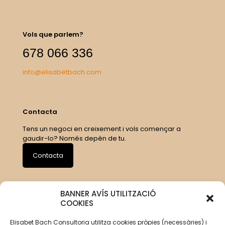
Vols que parlem?
678 066 336
info@elisabetbach.com
Contacta
Tens un negoci en creixement i vols començar a
gaudir-lo? Només depèn de tu.
Contacta
BANNER AVÍS UTILITZACIÓ
COOKIES
Elisabet Bach Consultoria utilitza cookies pròpies (necessàries) i