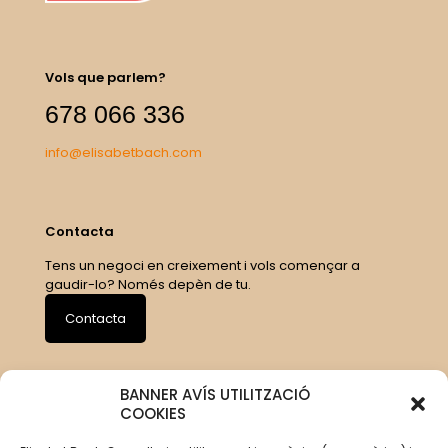
Vols que parlem?
678 066 336
info@elisabetbach.com
Contacta
Tens un negoci en creixement i vols començar a
gaudir-lo? Només depèn de tu.
Contacta
BANNER AVÍS UTILITZACIÓ
COOKIES