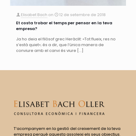
Elisabet Bach
on
12 de setembre de 2018
Et costa trobar el temps per pensar en la teva
empresa?
Ja ho deia el filòsof grec Heràclit: «Tot flueix, res no
s’està quiet»; és a dir, que l’única manera de
conviure amb el canvi és viure
[…]
T’acompanyem en la gestió del creixement de la teva
empresa perquè aquesta assoleixi els seus objectius.