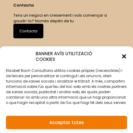
Contacta
Tens un negoci en creixement i vols començar a
gaudir-lo? Només depèn de tu.
Contacta
BANNER AVÍS UTILITZACIÓ
COOKIES
Elisabet Bach Consultoria utilitza cookies pròpies (necessàries) i
de tercers per personalitzar el contingut i els anuncis, oferir
funcions de xarxes socials i analitzar el trànsit. A més, compartim
informació sobre l'ús que feu del lloc web amb els nostres partners
de xarxes socials, publicitat i anàlisi web, els quals poden
combinar-la amb una altra informació que us hagi proporcionat
o que hagin recopilat a partir de l'ús que hagi fet dels seus serveis.
Acceptar totes