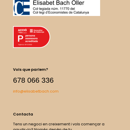
Vols que parlem?
678 066 336
info@elisabetbach.com
Contacta
Tens un negoci en creixement i vols començar a
gaudir-lo? Només depèn de tu.