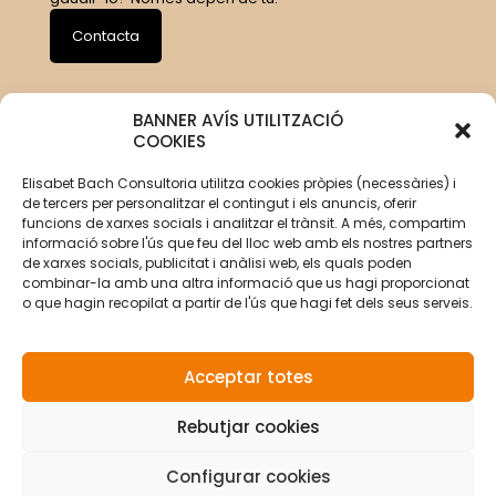
Contacta
BANNER AVÍS UTILITZACIÓ
COOKIES
Elisabet Bach Consultoria utilitza cookies pròpies (necessàries) i
de tercers per personalitzar el contingut i els anuncis, oferir
funcions de xarxes socials i analitzar el trànsit. A més, compartim
informació sobre l'ús que feu del lloc web amb els nostres partners
de xarxes socials, publicitat i anàlisi web, els quals poden
combinar-la amb una altra informació que us hagi proporcionat
o que hagin recopilat a partir de l'ús que hagi fet dels seus serveis.
Acceptar totes
Rebutjar cookies
© Copyright 2026 Elisabet Bach Oller por
VirtualDomus
|
Avís legal
|
Política de privacitat
|
Política de cookies
Configurar cookies