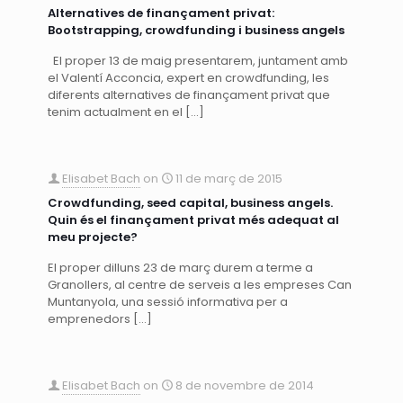
Alternatives de finançament privat:
Bootstrapping, crowdfunding i business angels
El proper 13 de maig presentarem, juntament amb
el Valentí Acconcia, expert en crowdfunding, les
diferents alternatives de finançament privat que
tenim actualment en el
[…]
Elisabet Bach
on
11 de març de 2015
Crowdfunding, seed capital, business angels.
Quin és el finançament privat més adequat al
meu projecte?
El proper dilluns 23 de març durem a terme a
Granollers, al centre de serveis a les empreses Can
Muntanyola, una sessió informativa per a
emprenedors
[…]
Elisabet Bach
on
8 de novembre de 2014