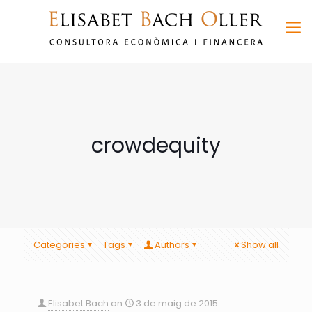
crowdequity
Categories
Tags
Authors
Show all
Elisabet Bach
on
3 de maig de 2015