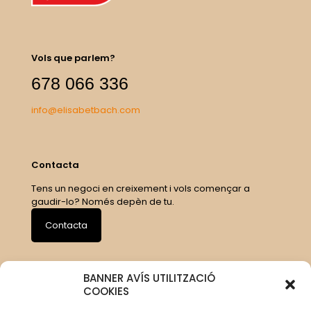
Vols que parlem?
678 066 336
info@elisabetbach.com
Contacta
Tens un negoci en creixement i vols començar a
gaudir-lo? Només depèn de tu.
Contacta
BANNER AVÍS UTILITZACIÓ
COOKIES