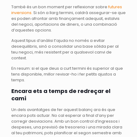
També és un bon moment per reflexionar sobre
futures
inversions.
Si són a llarg termini, caldrà assegurar-se que
es poden afrontar amb finançament adequat, estalvis
del negoci, aportacions de diners, o una combinació
d’aquestes opcions.
Aquest tipus d’anàlisi t’ajuda no només a evitar
desequilibris, sinó a consolidar una base sòlida per al
teu negoci, més resistent per a qualsevol canvi de
context.
En resum: si el que deus a curt termini és superior al que
tens disponible, millor revisar-ho i fer petits ajustos a
temps.
Encara ets a temps de redreçar el
camí
Un dels avantatges de fer aquest balanç ara és que
encara pots actuar. No cal esperar a final d’any per
corregir desviacions. Amb un bon control d’ingressos i
despeses, una previsió de tresoreria i una mirada clara
al teu patrimoni, pots planificar el segon semestre amb