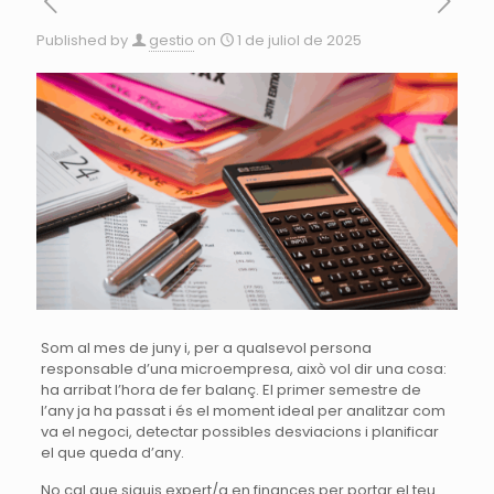
Published by
gestio
on
1 de juliol de 2025
Som al mes de juny i, per a qualsevol persona
responsable d’una microempresa, això vol dir una cosa:
ha arribat l’hora de fer balanç. El primer semestre de
l’any ja ha passat i és el moment ideal per analitzar com
va el negoci, detectar possibles desviacions i planificar
el que queda d’any.
No cal que siguis expert/a en finances per portar el teu