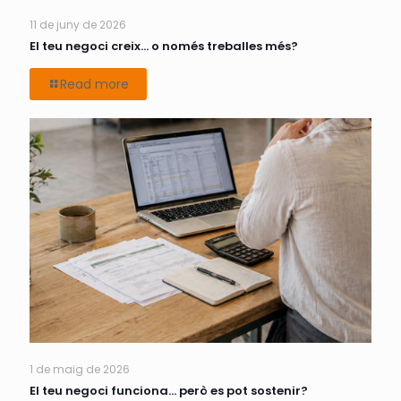
11 de juny de 2026
El teu negoci creix… o només treballes més?
Read more
1 de maig de 2026
El teu negoci funciona… però es pot sostenir?