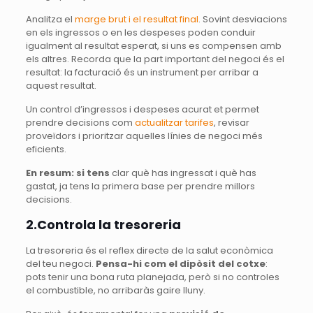
Analitza el
marge brut i el resultat final
. Sovint desviacions
en els ingressos o en les despeses poden conduir
igualment al resultat esperat, si uns es compensen amb
els altres. Recorda que la part important del negoci és el
resultat: la facturació és un instrument per arribar a
aquest resultat.
Un control d’ingressos i despeses acurat et permet
prendre decisions com
actualitzar tarifes
, revisar
proveïdors i prioritzar aquelles línies de negoci més
eficients.
En resum:
si tens
clar què has ingressat i què has
gastat, ja tens la primera base per prendre millors
decisions.
2.Controla la tresoreria
La tresoreria és el reflex directe de la salut econòmica
del teu negoci.
Pensa-hi com el dipòsit del cotxe
:
pots tenir una bona ruta planejada, però si no controles
el combustible, no arribaràs gaire lluny.