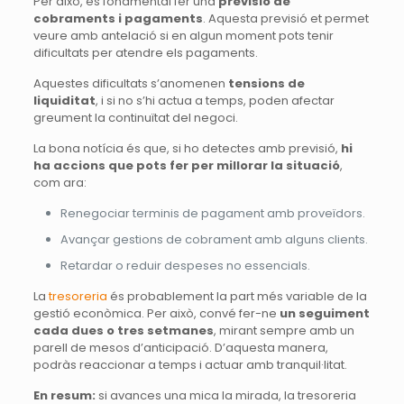
Per això, és fonamental fer una
previsió de
cobraments i pagaments
. Aquesta previsió et permet
veure amb antelació si en algun moment pots tenir
dificultats per atendre els pagaments.
Aquestes dificultats s’anomenen
tensions de
liquiditat
, i si no s’hi actua a temps, poden afectar
greument la continuïtat del negoci.
La bona notícia és que, si ho detectes amb previsió,
hi
ha accions que pots fer per millorar la situació
,
com ara:
Renegociar terminis de pagament amb proveïdors.
Avançar gestions de cobrament amb alguns clients.
Retardar o reduir despeses no essencials.
La
tresoreria
és probablement la part més variable de la
gestió econòmica. Per això, convé fer-ne
un seguiment
cada dues o tres setmanes
, mirant sempre amb un
parell de mesos d’anticipació. D’aquesta manera,
podràs reaccionar a temps i actuar amb tranquil·litat.
En resum:
si avances una mica la mirada, la tresoreria