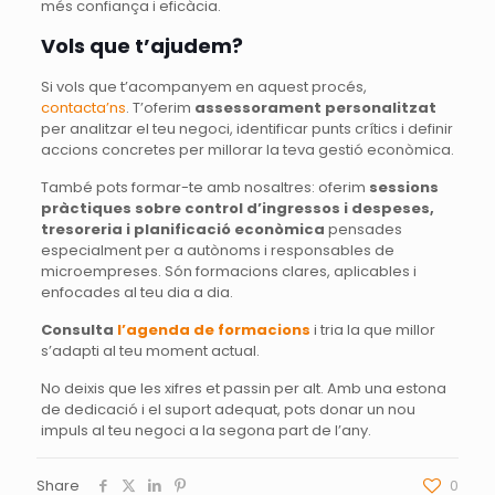
més confiança i eficàcia.
Vols que t’ajudem?
Si vols que t’acompanyem en aquest procés,
contacta’ns
. T’oferim
assessorament personalitzat
per analitzar el teu negoci, identificar punts crítics i definir
accions concretes per millorar la teva gestió econòmica.
També pots formar-te amb nosaltres: oferim
sessions
pràctiques sobre control d’ingressos i despeses,
tresoreria i planificació econòmica
pensades
especialment per a autònoms i responsables de
microempreses. Són formacions clares, aplicables i
enfocades al teu dia a dia.
Consulta
l’agenda de formacions
i tria la que millor
s’adapti al teu moment actual.
No deixis que les xifres et passin per alt. Amb una estona
de dedicació i el suport adequat, pots donar un nou
impuls al teu negoci a la segona part de l’any.
Share
0