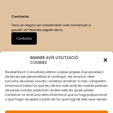
Contacta
Tens un negoci en creixement i vols començar a
gaudir-lo? Només depèn de tu.
Contacta
BANNER AVÍS UTILITZACIÓ
COOKIES
Elisabet Bach Consultoria utilitza cookies pròpies (necessàries) i
de tercers per personalitzar el contingut i els anuncis, oferir
funcions de xarxes socials i analitzar el trànsit. A més, compartim
informació sobre l'ús que feu del lloc web amb els nostres partners
de xarxes socials, publicitat i anàlisi web, els quals poden
combinar-la amb una altra informació que us hagi proporcionat
o que hagin recopilat a partir de l'ús que hagi fet dels seus serveis.