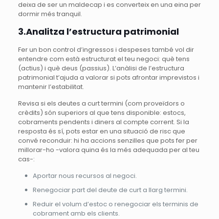
deixa de ser un maldecap i es converteix en una eina per
dormir més tranquil.
3.Analitza l’estructura patrimonial
Fer un bon control d’ingressos i despeses també vol dir
entendre com està estructurat el teu negoci: què tens
(actius) i què deus (passius). L’anàlisi de l’estructura
patrimonial t’ajuda a valorar si pots afrontar imprevistos i
mantenir l’estabilitat.
Revisa si els deutes a curt termini (com proveïdors o
crèdits) són superiors al que tens disponible: estocs,
cobraments pendents i diners al compte corrent. Si la
resposta és sí, pots estar en una situació de risc que
convé reconduir: hi ha accions senzilles que pots fer per
millorar-ho -valora quina és la més adequada per al teu
cas-:
Aportar nous recursos al negoci.
Renegociar part del deute de curt a llarg termini.
Reduir el volum d’estoc o renegociar els terminis de
cobrament amb els clients.