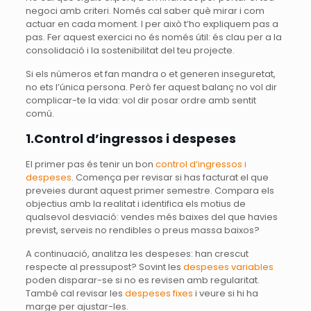
negoci amb criteri. Només cal saber què mirar i com
actuar en cada moment. I per això t’ho expliquem pas a
pas. Fer aquest exercici no és només útil: és clau per a la
consolidació i la sostenibilitat del teu projecte.
Si els números et fan mandra o et generen inseguretat,
no ets l’única persona. Però fer aquest balanç no vol dir
complicar-te la vida: vol dir posar ordre amb sentit
comú.
1.Control d’ingressos i despeses
El primer pas és tenir un bon
control d’ingressos i
despeses
. Comença per revisar si has facturat el que
preveies durant aquest primer semestre. Compara els
objectius amb la realitat i identifica els motius de
qualsevol desviació: vendes més baixes del que havies
previst, serveis no rendibles o preus massa baixos?
A continuació, analitza les despeses: han crescut
respecte al pressupost? Sovint les
despeses variables
poden disparar-se si no es revisen amb regularitat.
També cal revisar les
despeses fixes
i veure si hi ha
marge per ajustar-les.