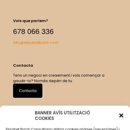
Vols que parlem?
678 066 336
info@elisabetbach.com
Contacta
Tens un negoci en creixement i vols començar a
gaudir-lo? Només depèn de tu.
Contacta
BANNER AVÍS UTILITZACIÓ
COOKIES
Elisabet Bach Consultoria utilitza cookies pròpies (necessàries) i