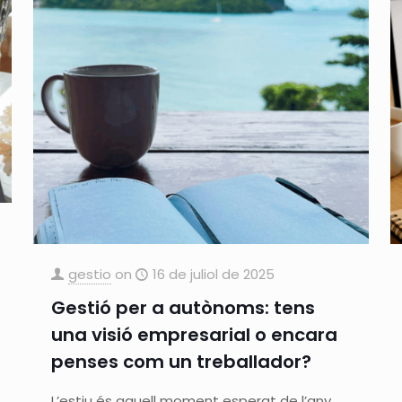
gestio
on
16 de juliol de 2025
Gestió per a autònoms: tens
una visió empresarial o encara
penses com un treballador?
L’estiu és aquell moment esperat de l’any