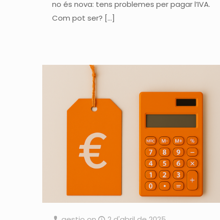
no és nova: tens problemes per pagar l’IVA.
Com pot ser?
[…]
gestio
on
2 d'abril de 2025