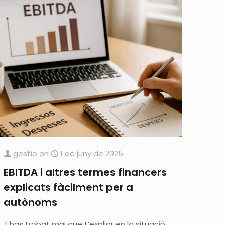
gestio
on
1 de juny de 2025
EBITDA i altres termes financers
explicats fàcilment per a
autònoms
T’has trobat mai que t’expliquen la situació