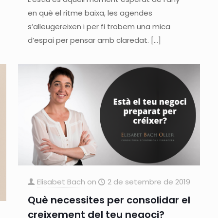
en què el ritme baixa, les agendes
s’alleugereixen i per fi trobem una mica
d’espai per pensar amb claredat.
[…]
Elisabet Bach
on
2 de setembre de 2019
Què necessites per consolidar el
creixement del teu negoci?