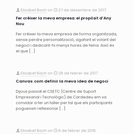
Elisabet Bach
on
27 de desembre de 2017
Fer créixer la meva empresa: el propòsit d’Any
Nou
Fer créixer la meva empresa de forma organitzada,
sense perdre personalització, agafant el volant del
negoci i dedicant-hi menys hores de feina. Això és
el que
[…]
Elisabet Bach
on
28 de febrer de 2017
Canvas: com definir la meva idea de negoci
Dijous passat el CSETC (Centre de Suport
Empresarial i Tecnològic) de Cardedeu em va
convidar a fer un taller per tal que els participants
poguessin reflexionar
[…]
Elisabet Bach
on
6 de febrer de 2016