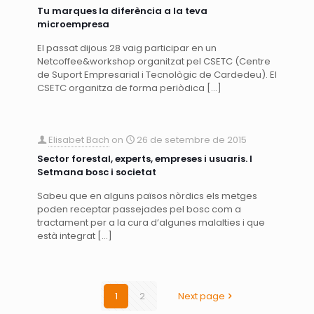
Tu marques la diferència a la teva
microempresa
El passat dijous 28 vaig participar en un
Netcoffee&workshop organitzat pel CSETC (Centre
de Suport Empresarial i Tecnològic de Cardedeu). El
CSETC organitza de forma periòdica
[…]
Elisabet Bach
on
26 de setembre de 2015
Sector forestal, experts, empreses i usuaris. I
Setmana bosc i societat
Sabeu que en alguns països nòrdics els metges
poden receptar passejades pel bosc com a
tractament per a la cura d’algunes malalties i que
està integrat
[…]
1
2
Next page