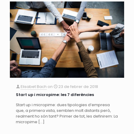
Elisabet Bach
on
23 de febrer de 2018
Start up i micropime: les 7 diferències
Start up i micropime: dues tipologies d’empresa
que, a primera vista, semblen molt distants però,
realment ho són tant? Primer de tot, les definirem: La
micropime
[…]