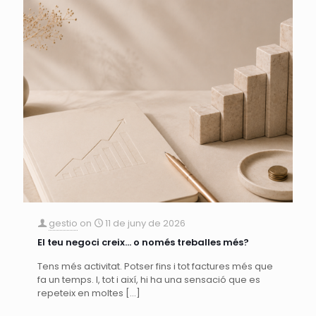
gestio
on
11 de juny de 2026
El teu negoci creix… o només treballes més?
Tens més activitat. Potser fins i tot factures més que
fa un temps. I, tot i així, hi ha una sensació que es
repeteix en moltes
[…]