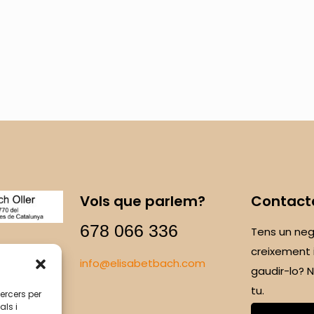
Vols que parlem?
Contact
678 066 336
Tens un neg
creixement 
info@elisabetbach.com
gaudir-lo?
tu.
tercers per
als i