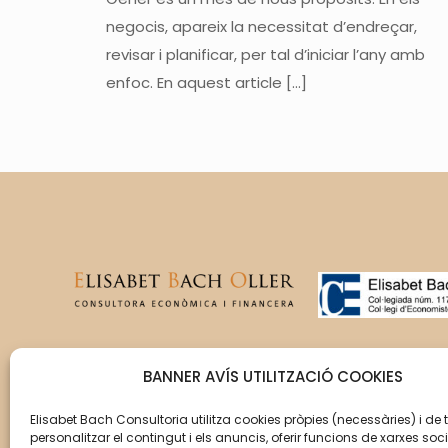
negocis, apareix la necessitat d’endreçar,
revisar i planificar, per tal d’iniciar l’any amb
enfoc. En aquest article
[…]
T’acompanyem en la gestió
BANNER AVÍS UTILITZACIÓ COOKIES
del creixement de la teva
empresa perquè aquesta
Elisabet Bach Consultoria utilitza cookies pròpies (necessàries) i de 
personalitzar el contingut i els anuncis, oferir funcions de xarxes soci
assoleixi els seus objectius.