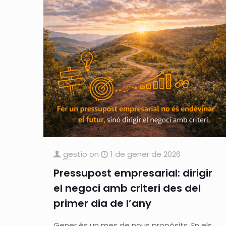
gestio
on
1 de gener de 2026
Pressupost empresarial: dirigir
el negoci amb criteri des del
primer dia de l’any
Gener és un mes de nous propòsits. En els