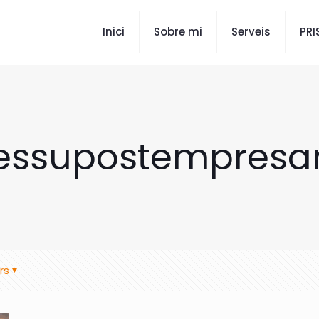
Inici
Sobre mi
Serveis
PR
essupostempresar
rs