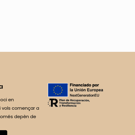
a
oci en
i vols començar a
 Només depèn de