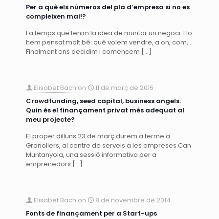
Per a què els números del pla d’empresa si no es
compleixen mai!?
Fa temps que tenim la idea de muntar un negoci. Ho
hem pensat molt bé: què volem vendre, a on, com,…
Finalment ens decidim i comencem
[…]
Elisabet Bach
on
11 de març de 2015
Crowdfunding, seed capital, business angels.
Quin és el finançament privat més adequat al
meu projecte?
El proper dilluns 23 de març durem a terme a
Granollers, al centre de serveis a les empreses Can
Muntanyola, una sessió informativa per a
emprenedors
[…]
Elisabet Bach
on
8 de novembre de 2014
Fonts de finançament per a Start-ups