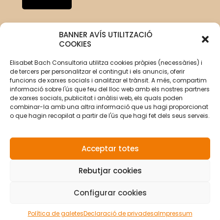
BANNER AVÍS UTILITZACIÓ
COOKIES
Elisabet Bach Consultoria utilitza cookies pròpies (necessàries) i
de tercers per personalitzar el contingut i els anuncis, oferir
funcions de xarxes socials i analitzar el trànsit. A més, compartim
informació sobre l'ús que feu del lloc web amb els nostres partners
de xarxes socials, publicitat i anàlisi web, els quals poden
combinar-la amb una altra informació que us hagi proporcionat
o que hagin recopilat a partir de l'ús que hagi fet dels seus serveis.
Acceptar totes
Rebutjar cookies
© Copyright 2026 Elisabet Bach Oller por
VirtualDomus
|
Avís legal
|
Política de privacitat
|
Política de cookies
Configurar cookies
Política de galetes
Declaració de privadesa
Impressum