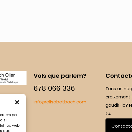
Vols que parlem?
Contact
678 066 336
Tens un neg
creixement 
info@elisabetbach.com
gaudir-lo?
tu.
tercers per
als i
del lloc web
Contact
ls quals