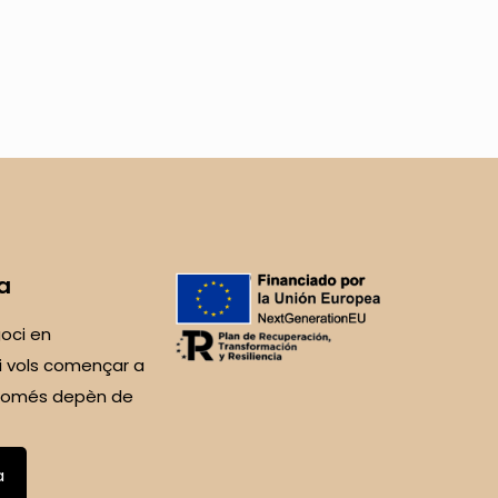
a
oci en
i vols començar a
 Només depèn de
a