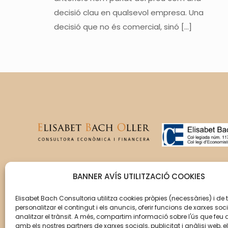
decisió clau en qualsevol empresa. Una
decisió que no és comercial, sinó
[…]
T’acompanyem en la gestió
BANNER AVÍS UTILITZACIÓ COOKIES
del creixement de la teva
empresa perquè aquesta
Elisabet Bach Consultoria utilitza cookies pròpies (necessàries) i de 
personalitzar el contingut i els anuncis, oferir funcions de xarxes soci
assoleixi els seus objectius.
analitzar el trànsit. A més, compartim informació sobre l'ús que feu 
amb els nostres partners de xarxes socials, publicitat i anàlisi web, e