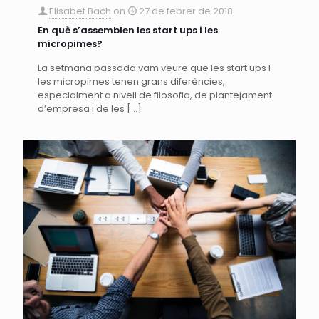
Elisabet Bach
on
27 de febrer de 2018
En què s’assemblen les start ups i les
micropimes?
La setmana passada vam veure que les start ups i
les micropimes tenen grans diferències,
especialment a nivell de filosofia, de plantejament
d’empresa i de les
[…]