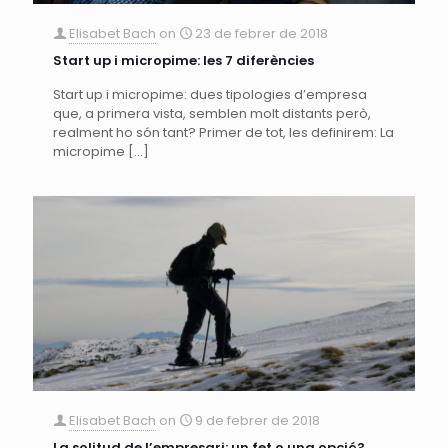
Elisabet Bach
on
23 de febrer de 2018
Start up i micropime: les 7 diferències
Start up i micropime: dues tipologies d’empresa
que, a primera vista, semblen molt distants però,
realment ho són tant? Primer de tot, les definirem: La
micropime
[…]
Elisabet Bach
on
9 de febrer de 2018
La solitud de l’empresari: un fet o una opció?