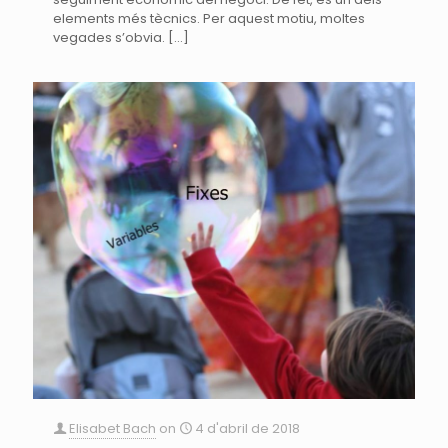
elements més tècnics. Per aquest motiu, moltes
vegades s’obvia.
[…]
Elisabet Bach
on
4 d'abril de 2018