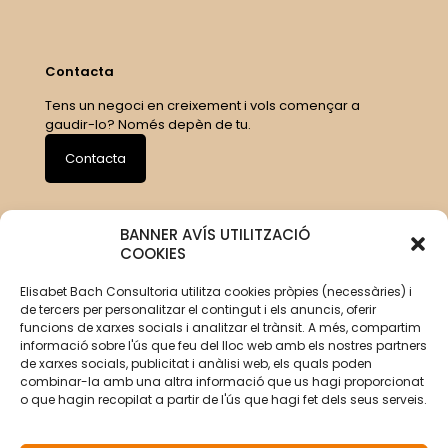
Contacta
Tens un negoci en creixement i vols començar a
gaudir-lo? Només depèn de tu.
Contacta
BANNER AVÍS UTILITZACIÓ
COOKIES
Elisabet Bach Consultoria utilitza cookies pròpies (necessàries) i
de tercers per personalitzar el contingut i els anuncis, oferir
funcions de xarxes socials i analitzar el trànsit. A més, compartim
informació sobre l'ús que feu del lloc web amb els nostres partners
de xarxes socials, publicitat i anàlisi web, els quals poden
combinar-la amb una altra informació que us hagi proporcionat
o que hagin recopilat a partir de l'ús que hagi fet dels seus serveis.