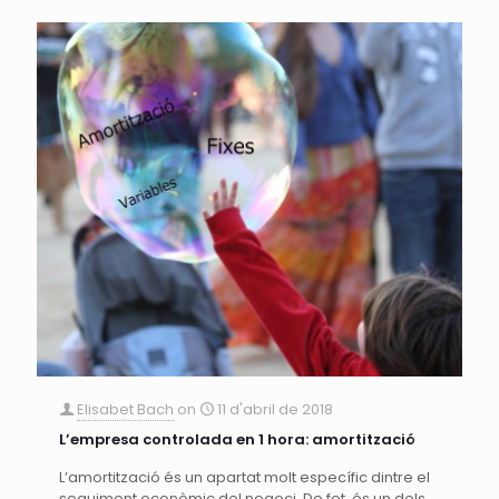
Elisabet Bach
on
11 d'abril de 2018
L’empresa controlada en 1 hora: amortització
L’amortització és un apartat molt específic dintre el
seguiment econòmic del negoci. De fet, és un dels