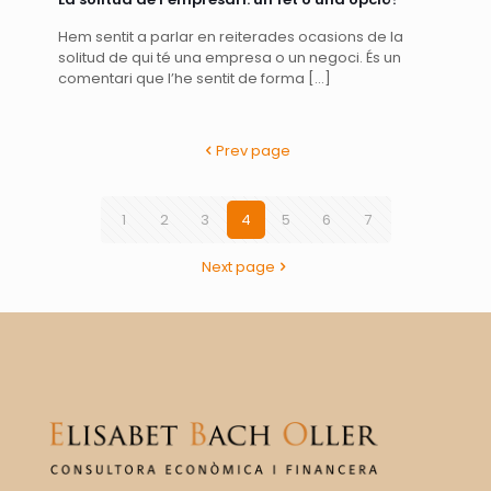
Hem sentit a parlar en reiterades ocasions de la
solitud de qui té una empresa o un negoci. És un
comentari que l’he sentit de forma
[…]
Prev page
1
2
3
4
5
6
7
Next page