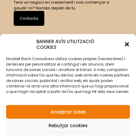
Tens un negoci en creixement i vols començar a
gaudir-lo? Només depèn de tu.
Contacta
BANNER AVÍS UTILITZACIÓ
COOKIES
Elisabet Bach Consultoria utilitza cookies pròpies (necessàries) i
de tercers per personalitzar el contingut i els anuncis, oferir
funcions de xarxes socials i analitzar el trànsit. A més, compartim
informació sobre l'ús que feu del lloc web amb els nostres partners
de xarxes socials, publicitat i anàlisi web, els quals poden
combinar-la amb una altra informació que us hagi proporcionat
o que hagin recopilat a partir de l'ús que hagi fet dels seus serveis.
Acceptar totes
Rebutjar cookies
© Copyright 2026 Elisabet Bach Oller por
VirtualDomus