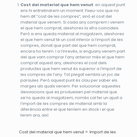
Cost del material que hem venut
: en aquest punt
ens hi entretindrem un moment. Fixeu-vos que no
hem dit “cost de les compres”, sinó el cost del
material que venem. Si cada any comprem i venem
el que hem comprat, aleshores la xifra coincideix.
Però si ens queda material al magatzem, aleshores
el que hem venut té un cost inferior a l’import de les
compres, donat que part del que hem comprat,
encara ho tenim. I a l’inrevés, si enguany venem part
del que vam comprar l’any anterior més el que hem
comprat aquest any, aleshores el cost dels
productes que hem venut és superior a l’import de
les compres de l’any. Tot plegat sembla un joc de
paraules. Però aquest punt és clau per saber els
marges als quals venem. Per solucionar aquestes
desviacions que es produeixen pel material que
se’ns queda al magatzem, només cal fer un ajust a
l’import de les compres de material amb la
diferència entre el que teníem en stock i el que
tenim ara, així:
Cost del material que hem venut = Import de les