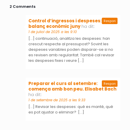
2 Comments
Control d’ingressos i despeses:
Respon
balanç econòmic juny
ha dit:
1 de juliol de 2025 a les 9:10
[…] continuació, analitza les despeses: han
crescut respecte al pressupost? Sovint les
despeses variables poden disparar-se si no
es revisen amb regularitat. També cal revisar
les despeses fixes i veure […]
Preparar el curs al setembre:
Respon
comença amb bon peu. Elisabet Bach
ha dit:
1 de setembre de 2025 a les 9:33
[…] Revisar les despeses: què es manté, què
es pot ajustar o eliminar? […]