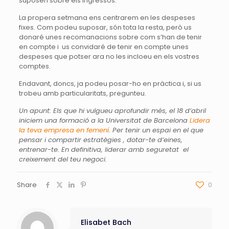
suposen sobre els ingressos.
La propera setmana ens centrarem en les despeses
fixes. Com podeu suposar, són tota la resta, però us
donaré unes recomanacions sobre com s’han de tenir
en compte i us convidaré de tenir en compte unes
despeses que potser ara no les incloeu en els vostres
comptes.
Endavant, doncs, ja podeu posar-ho en pràctica i, si us
trobeu amb particularitats, pregunteu.
Un apunt: Els que hi vulgueu aprofundir més, el 18 d’abril
iniciem una formació a la Universitat de Barcelona
Lidera
la teva empresa en femení
. Per tenir un espai en el que
pensar i compartir estratègies , dotar-te d’eines,
entrenar-te. En definitiva, liderar amb seguretat el
creixement del teu negoci.
Share
0
Elisabet Bach