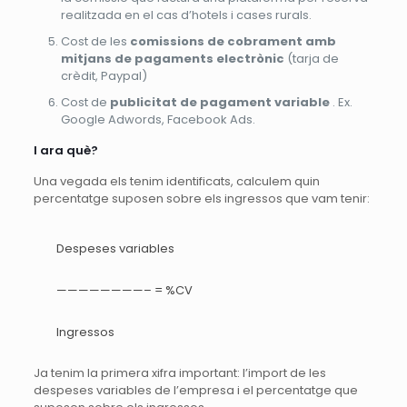
realitzada en el cas d’hotels i cases rurals.
Cost de les
comissions de cobrament amb
mitjans de pagaments electrònic
(tarja de
crèdit, Paypal)
Cost de
publicitat de pagament variable
. Ex.
Google Adwords, Facebook Ads.
I ara què?
Una vegada els tenim identificats, calculem quin
percentatge suposen sobre els ingressos que vam tenir:
Despeses variables
————————– = %CV
Ingressos
Ja tenim la primera xifra important: l’import de les
despeses variables de l’empresa i el percentatge que