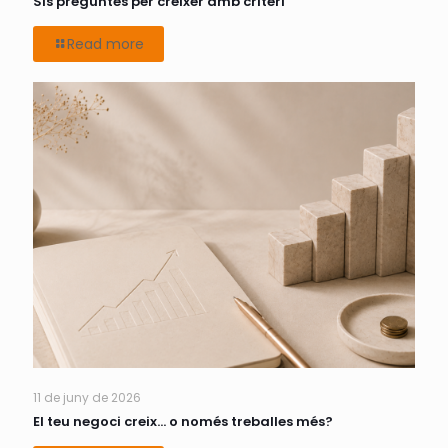
Sis preguntes per créixer amb criteri
Read more
11 de juny de 2026
El teu negoci creix… o només treballes més?