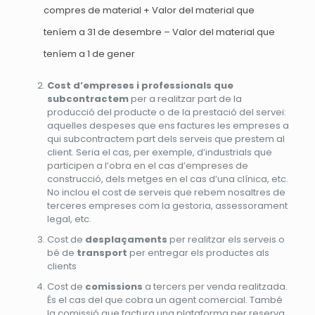
compres de material + Valor del material que
teníem a 31 de desembre – Valor del material que
teníem a 1 de gener
Cost d’empreses i professionals que
subcontractem
per a realitzar part de la
producció del producte o de la prestació del servei:
aquelles despeses que ens factures les empreses a
qui subcontractem part dels serveis que prestem al
client. Seria el cas, per exemple, d’industrials que
participen a l’obra en el cas d’empreses de
construcció, dels metges en el cas d’una clínica, etc.
No inclou el cost de serveis que rebem nosaltres de
terceres empreses com la gestoria, assessorament
legal, etc.
Cost de
desplaçaments
per realitzar els serveis o
bé de
transport
per entregar els productes als
clients
Cost de
comissions
a tercers per venda realitzada.
És el cas del que cobra un agent comercial. També
la comissió que factura una plataforma per reserva