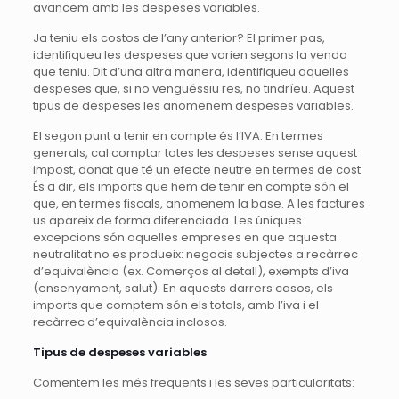
avancem amb les despeses variables.
Ja teniu els costos de l’any anterior? El primer pas,
identifiqueu les despeses que varien segons la venda
que teniu. Dit d’una altra manera, identifiqueu aquelles
despeses que, si no venguéssiu res, no tindríeu. Aquest
tipus de despeses les anomenem despeses variables.
El segon punt a tenir en compte és l’IVA. En termes
generals, cal comptar totes les despeses sense aquest
impost, donat que té un efecte neutre en termes de cost.
És a dir, els imports que hem de tenir en compte són el
que, en termes fiscals, anomenem la base. A les factures
us apareix de forma diferenciada. Les úniques
excepcions són aquelles empreses en que aquesta
neutralitat no es produeix: negocis subjectes a recàrrec
d’equivalència (ex. Comerços al detall), exempts d’iva
(ensenyament, salut). En aquests darrers casos, els
imports que comptem són els totals, amb l’iva i el
recàrrec d’equivalència inclosos.
Tipus de despeses variables
Comentem les més freqüents i les seves particularitats: