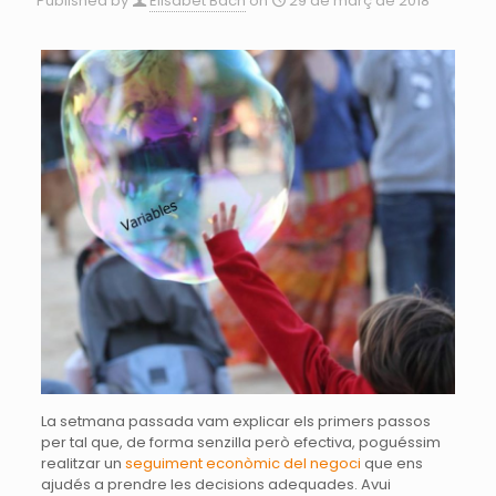
Published by
Elisabet Bach
on
29 de març de 2018
La setmana passada vam explicar els primers passos
per tal que, de forma senzilla però efectiva, poguéssim
realitzar un
seguiment econòmic del negoci
que ens
ajudés a prendre les decisions adequades. Avui