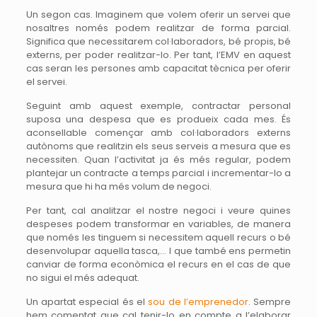
Un segon cas. Imaginem que volem oferir un servei que
nosaltres només podem realitzar de forma parcial.
Significa que necessitarem col·laboradors, bé propis, bé
externs, per poder realitzar-lo. Per tant, l’EMV en aquest
cas seran les persones amb capacitat tècnica per oferir
el servei.
Seguint amb aquest exemple, contractar personal
suposa una despesa que es produeix cada mes. És
aconsellable començar amb col·laboradors externs
autònoms que realitzin els seus serveis a mesura que es
necessiten. Quan l’activitat ja és més regular, podem
plantejar un contracte a temps parcial i incrementar-lo a
mesura que hi ha més volum de negoci.
Per tant, cal analitzar el nostre negoci i veure quines
despeses podem transformar en variables, de manera
que només les tinguem si necessitem aquell recurs o bé
desenvolupar aquella tasca,… I que també ens permetin
canviar de forma econòmica el recurs en el cas de que
no sigui el més adequat.
Un apartat especial és el
sou de l’emprenedor
. Sempre
hem comentat que cal tenir-lo en compte a l’elaborar