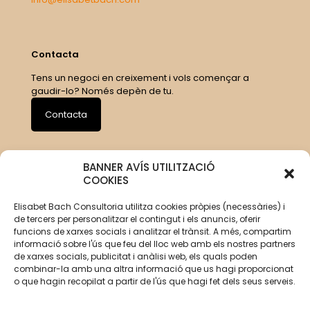
Contacta
Tens un negoci en creixement i vols començar a
gaudir-lo? Només depèn de tu.
Contacta
BANNER AVÍS UTILITZACIÓ
COOKIES
Elisabet Bach Consultoria utilitza cookies pròpies (necessàries) i
de tercers per personalitzar el contingut i els anuncis, oferir
funcions de xarxes socials i analitzar el trànsit. A més, compartim
informació sobre l'ús que feu del lloc web amb els nostres partners
de xarxes socials, publicitat i anàlisi web, els quals poden
combinar-la amb una altra informació que us hagi proporcionat
o que hagin recopilat a partir de l'ús que hagi fet dels seus serveis.