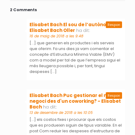
2 Comments
Elisabet Bach El sou de l’autònom -
Respon
Elisabet Bach Oller
ha dit:
16 de maig de 2018 a les 9:48
[…] que generen els productes i els serveis
que oferim. Fa uns dies ja vam comentar el
concepte d’Estructura Mínima Viable (EMV)
com a model per tal de que l’empresa sigui el
més lleugera possible i, per tant, tingui
despeses […]
Elisabet Bach Puc gestionar el meu
Respon
negoci des d'un coworking? - Elisabet
Bach
ha dit:
13 de desembre de 2018 a les 10:05
[…] els costos fixes i procurar que els costos
que es produeixin siguin de tipus variable. En el
post Com reduir les despeses d’estructura de