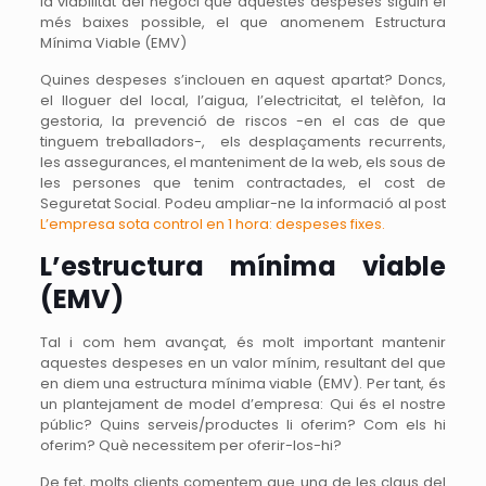
la viabilitat del negoci que aquestes despeses siguin el
més baixes possible, el que anomenem Estructura
Mínima Viable (EMV)
Quines despeses s’inclouen en aquest apartat? Doncs,
el lloguer del local, l’aigua, l’electricitat, el telèfon, la
gestoria, la prevenció de riscos -en el cas de que
tinguem treballadors-, els desplaçaments recurrents,
les assegurances, el manteniment de la web, els sous de
les persones que tenim contractades, el cost de
Seguretat Social. Podeu ampliar-ne la informació al post
L’empresa sota control en 1 hora: despeses fixes.
L’estructura mínima viable
(EMV)
Tal i com hem avançat, és molt important mantenir
aquestes despeses en un valor mínim, resultant del que
en diem una estructura mínima viable (EMV). Per tant, és
un plantejament de model d’empresa: Qui és el nostre
públic? Quins serveis/productes li oferim? Com els hi
oferim? Què necessitem per oferir-los-hi?
De fet, molts clients comentem que una de les claus del