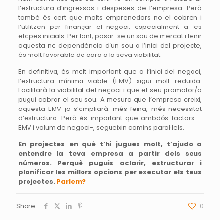
l’estructura d’ingressos i despeses de l’empresa. Però
també és cert que molts emprenedors no el cobren i
l’utilitzen per finançar el negoci, especialment a les
etapes inicials. Per tant, posar-se un sou de mercat i tenir
aquesta no dependència d’un sou a l’inici del projecte,
és molt favorable de cara a la seva viabilitat.
En definitiva, és molt important que a l’inici del negoci,
l’estructura mínima viable (EMV) sigui molt reduïda.
Facilitarà la viabilitat del negoci i que el seu promotor/a
pugui cobrar el seu sou. A mesura que l’empresa creixi,
aquesta EMV ja s’ampliarà: més feina, més necessitat
d’estructura. Però és important que ambdós factors –
EMV i volum de negoci-, segueixin camins paral·lels.
En projectes en què t’hi jugues molt, t’ajudo a
entendre la teva empresa a partir dels seus
números. Perquè puguis aclarir, estructurar i
planificar les millors opcions per executar els teus
projectes.
Parlem?
Share
0