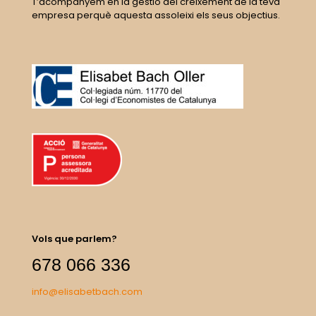
T’acompanyem en la gestió del creixement de la teva
empresa perquè aquesta assoleixi els seus objectius.
Vols que parlem?
678 066 336
info@elisabetbach.com