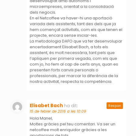
desenvolupat amb autònoms i
microempreses, orientat a la consolidació
dels negocis.
En el Netcoffee va haver-hi una aportació
variada dels assistents, tant des dels que ja
hem començat activitats, com els que tenen el
projecte, encara sense iniciar-les.
La metodologia DAFO que va fer desenvolupar
encertadament Elisabet Bach, a tots els
assistent, és molt necessària, tant pels que
l’apliquen per primera vegada, com els que
com jo, ho fem al cap de certs anys, quan es
presenten forts canvis personals o
professionals, per marcar la diferència de la
nostra activitat, respecta la competència.
Elisabet Bach
ha dit:
Respon
15 de febrer de 2016 a les 10:09
Hola Manel,
Moltes gràcies pel teu comentari. Va ser un
netcoffee molt enriquidor gràcies a les
aportacions de tots.