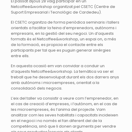
El passat dijous 28 vaig participar en un
Netcoffee&workshop organitzat pel CSETC (Centre de
Suport Empresarial i Tecnològic de Cardedeu).
El CSETC organitza de forma periòdica seminaris i tallers
orientats a facilitar la feina d’emprenedors, autònoms i
empresaris, en la gestió del seu negoci. Un d’aquests
formats és el Netcoffee&workshop, un espai on, a més
de la formació, es propicia el contacte entre els
participants per tal que es puguin generar sinèrgies
entre ells.
En aquesta ocasió em van convidar a conduir un
d’aquests Netcoffee&workshop. La temàtica va ser el
treball que he desenvolupat durant els dos darrers anys
amb autònoms i microempreses, orientat a la
consolidació dels negocis.
L’eix del taller va consistir a veure com l’emprenedor, en
el cas de creació d’empreses, i l’autònom, en el cas de
les microempreses, és l’anima del projecte. Vam
analitzar com les seves habilitats i capacitats incideixen
en el negoci i no només el fan diferent del de la
competència, sinó que li donen arguments per vendre
els seus productes/serveis als clients.