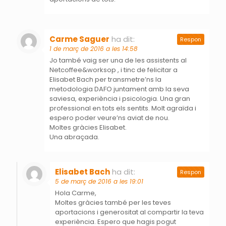
Carme Saguer
ha dit:
Respon
1 de març de 2016 a les 14:58
Jo també vaig ser una de les assistents al
Netcoffee&worksop , i tinc de felicitar a
Elisabet Bach per transmetre’ns la
metodologia DAFO juntament amb la seva
saviesa, experiència i psicologia. Una gran
professional en tots els sentits. Molt agraïda i
espero poder veure’ns aviat de nou.
Moltes gràcies Elisabet.
Una abraçada.
Elisabet Bach
ha dit:
Respon
5 de març de 2016 a les 19:01
Hola Carme,
Moltes gràcies també per les teves
aportacions i generositat al compartir la teva
experiència. Espero que hagis pogut