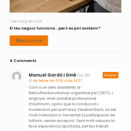
1 de maig de 2026
El teu negoci funciona… però es pot sostenir?
Read more
4 Comments
Manuel Gardó i Giné
ha dit:
Respon
12 de febrer de 2016 a les 14:57
Com a un dels assistents al
Netcoffee&workshop organitzat pel CSETC, i
enginyer amb activitat professional
d’autònom, opino que la conducció i
moderació per part teva, Elisabet Bach, va ser
molt motivadora i fomentat la participació de
tothom, sense excepció. Sent molt valuosa la
teva experiència aportada, pel teu treball