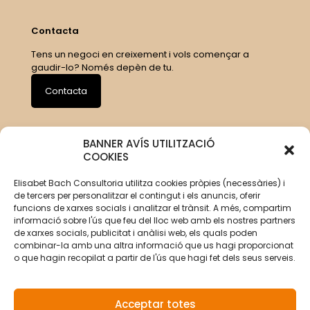
Contacta
Tens un negoci en creixement i vols començar a
gaudir-lo? Només depèn de tu.
Contacta
BANNER AVÍS UTILITZACIÓ
COOKIES
Elisabet Bach Consultoria utilitza cookies pròpies (necessàries) i
de tercers per personalitzar el contingut i els anuncis, oferir
funcions de xarxes socials i analitzar el trànsit. A més, compartim
informació sobre l'ús que feu del lloc web amb els nostres partners
de xarxes socials, publicitat i anàlisi web, els quals poden
combinar-la amb una altra informació que us hagi proporcionat
o que hagin recopilat a partir de l'ús que hagi fet dels seus serveis.
Acceptar totes