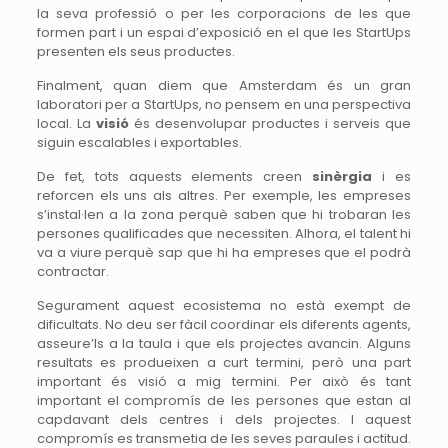
la seva professió o per les corporacions de les que
formen part i un espai d’exposició en el que les StartUps
presenten els seus productes.
Finalment, quan diem que Amsterdam és un gran
laboratori per a StartUps, no pensem en una perspectiva
local. La
visió
és desenvolupar productes i serveis que
siguin escalables i exportables.
De fet, tots aquests elements creen
sinèrgia
i es
reforcen els uns als altres. Per exemple, les empreses
s’instal·len a la zona perquè saben que hi trobaran les
persones qualificades que necessiten. Alhora, el talent hi
va a viure perquè sap que hi ha empreses que el podrà
contractar.
Segurament aquest ecosistema no està exempt de
dificultats. No deu ser fàcil coordinar els diferents agents,
asseure’ls a la taula i que els projectes avancin. Alguns
resultats es produeixen a curt termini, però una part
important és visió a mig termini. Per això és tant
important el compromís de les persones que estan al
capdavant dels centres i dels projectes. I aquest
compromís es transmetia de les seves paraules i actitud.