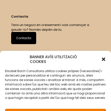
Contacta
Tens un negoci en creixement i vols començar a
gaudir-lo? Només depèn de tu.
Contacta
BANNER AVÍS UTILITZACIÓ
COOKIES
Elisabet Bach Consultoria utilitza cookies pròpies (necessàries) i
de tercers per personalitzar el contingut i els anuncis, oferir
funcions de xarxes socials i analitzar el trànsit. A més, compartim
informació sobre l'ús que feu del lloc web amb els nostres partners
de xarxes socials, publicitat i anàlisi web, els quals poden
combinar-la amb una altra informació que us hagi proporcionat
o que hagin recopilat a partir de l'ús que hagi fet dels seus serveis.