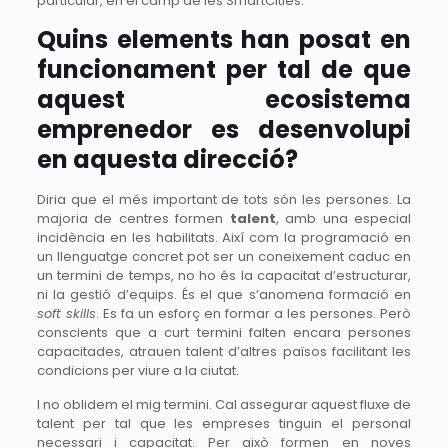
particular, en el camp de les SmartCities.
Quins elements han posat en
funcionament per tal de que
aquest ecosistema
emprenedor es desenvolupi
en aquesta direcció?
Diria que el més important de tots són les persones. La
majoria de centres formen
talent
, amb una especial
incidència en les habilitats. Així com la programació en
un llenguatge concret pot ser un coneixement caduc en
un termini de temps, no ho és la capacitat d’estructurar,
ni la gestió d’equips. És el que s’anomena formació en
soft skills
. Es fa un esforç en formar a les persones. Però
conscients que a curt termini falten encara persones
capacitades, atrauen talent d’altres països facilitant les
condicions per viure a la ciutat.
I no oblidem el mig termini. Cal assegurar aquest fluxe de
talent per tal que les empreses tinguin el personal
necessari i capacitat. Per això formen en noves