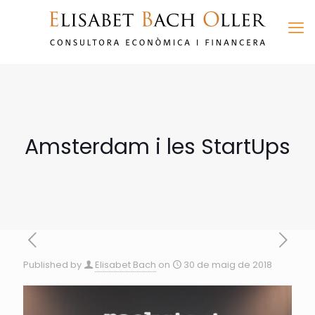
Amsterdam i les StartUps
Published by
Elisabet Bach
on
30 de maig de 2018