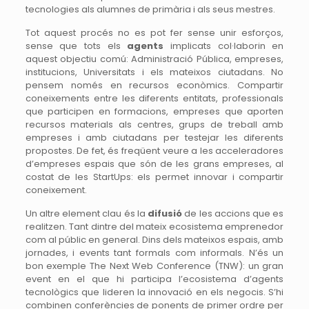
tecnologies als alumnes de primària i als seus mestres.
Tot aquest procés no es pot fer sense unir esforços,
sense que tots els
agents
implicats col·laborin en
aquest objectiu comú: Administració Pública, empreses,
institucions, Universitats i els mateixos ciutadans. No
pensem només en recursos econòmics. Compartir
coneixements entre les diferents entitats, professionals
que participen en formacions, empreses que aporten
recursos materials als centres, grups de treball amb
empreses i amb ciutadans per testejar les diferents
propostes. De fet, és freqüent veure a les acceleradores
d’empreses espais que són de les grans empreses, al
costat de les StartUps: els permet innovar i compartir
coneixement.
Un altre element clau és la
difusió
de les accions que es
realitzen. Tant dintre del mateix ecosistema emprenedor
com al públic en general. Dins dels mateixos espais, amb
jornades, i events tant formals com informals. N’és un
bon exemple The Next Web Conference (TNW): un gran
event en el que hi participa l’ecosistema d’agents
tecnològics que lideren la innovació en els negocis. S’hi
combinen conferències de ponents de primer ordre per