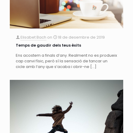
Elisabet Bach
on
18 de desembre de 2019
Temps de gaudir dels teus èxits
Ens acostem a finals d’any. Realment no es produeix
cap canvi físic, però sí la sensació de tancar un
cicle amb l’any que s’acaba i obrir-ne
[…]