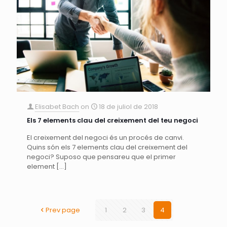
Elisabet Bach
on
18 de juliol de 2018
Els 7 elements clau del creixement del teu negoci
El creixement del negoci és un procés de canvi.
Quins són els 7 elements clau del creixement del
negoci? Suposo que pensareu que el primer
element
[…]
Prev page
1
2
3
4