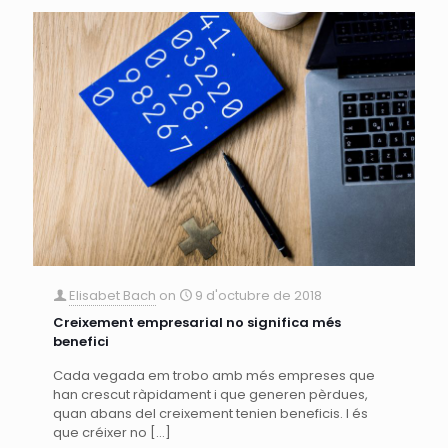
Elisabet Bach
on
9 d'octubre de 2018
Creixement empresarial no significa més
benefici
Cada vegada em trobo amb més empreses que
han crescut ràpidament i que generen pèrdues,
quan abans del creixement tenien beneficis. I és
que créixer no
[…]