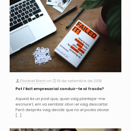
Elisabet Bach
on
19 de setembre de 2018
Pot l’èxit empresarial conduir-te al fracàs?
Aquest és un post que, quan vaig plantejar-me
escriure’l, em va semblar obvi i el vaig descartar.
Però després vaig decidir que no el podia obviar.
[…]