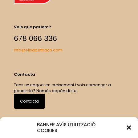
Vols que parlem?
678 066 336
info@elisabetbach.com
Contacta
Tens un negoci en creixement i vols començar a
gaudir-lo? Només depèn de tu.
Contacta
BANNER AVÍS UTILITZACIÓ
COOKIES