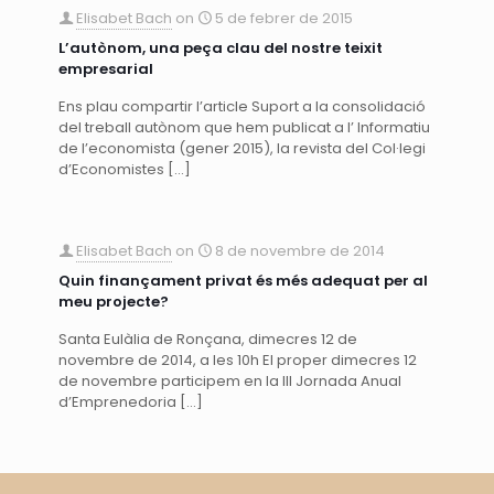
Elisabet Bach
on
5 de febrer de 2015
L’autònom, una peça clau del nostre teixit
empresarial
Ens plau compartir l’article Suport a la consolidació
del treball autònom que hem publicat a l’ Informatiu
de l’economista (gener 2015), la revista del Col·legi
d’Economistes
[…]
Elisabet Bach
on
8 de novembre de 2014
Quin finançament privat és més adequat per al
meu projecte?
Santa Eulàlia de Ronçana, dimecres 12 de
novembre de 2014, a les 10h El proper dimecres 12
de novembre participem en la III Jornada Anual
d’Emprenedoria
[…]