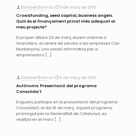
Elisabet Bach
on
11 de març de 2015
Crowdfunding, seed capital, business angels.
Quin és el finançament privat més adequat al
meu projecte?
El proper dilluns 23 de març durem a terme a
Granollers, al centre de serveis a les empreses Can
Muntanyola, una sessió informativa per a
emprenedors
[…]
Elisabet Bach
on
5 de març de 2015
Autònoms: Presentació del programa
Consolida’t
Enguany participo en la presentació del programa
Consolida’t, el dia 16 de març. Aquest programa,
promogut per la Generalitat de Catalunya, es
realitza en el marc
[…]