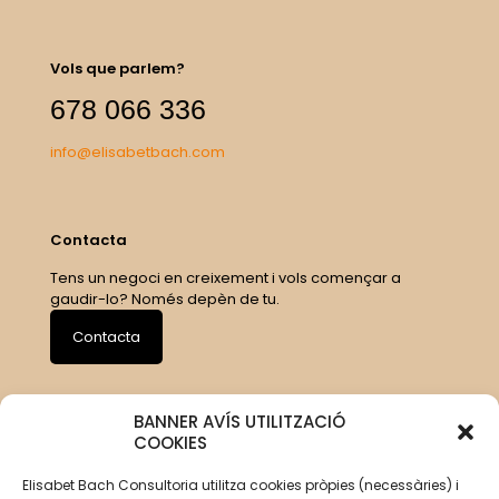
Vols que parlem?
678 066 336
info@elisabetbach.com
Contacta
Tens un negoci en creixement i vols començar a
gaudir-lo? Només depèn de tu.
Contacta
BANNER AVÍS UTILITZACIÓ
COOKIES
Elisabet Bach Consultoria utilitza cookies pròpies (necessàries) i