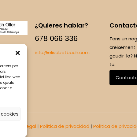
¿Quieres hablar?
Contact
678 066 336
Tens un neg
creixement 
info@elisabetbach.com
gaudir-lo?
tu.
tercers per
als i
del lloc web
Contact
ls quals
ionat o
 cookies
omus
|
Aviso legal
|
Política de privacidad
|
Política de privaci