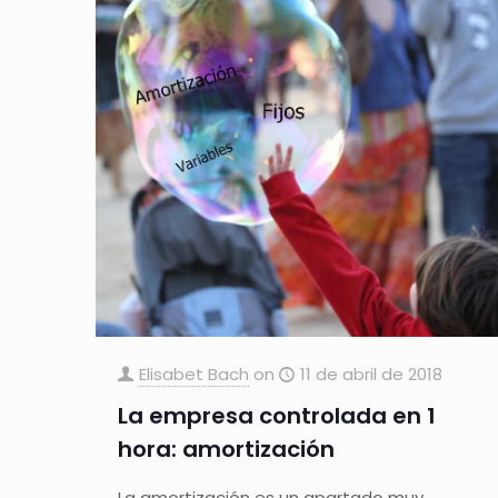
Elisabet Bach
on
11 de abril de 2018
La empresa controlada en 1
hora: amortización
La amortización es un apartado muy