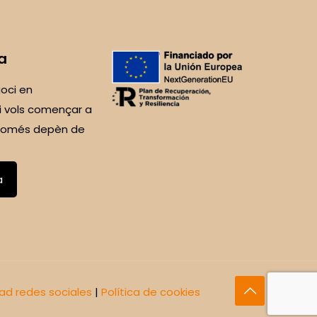
a
oci en
i vols començar a
 Només depèn de
a
dad redes sociales
|
Política de cookies