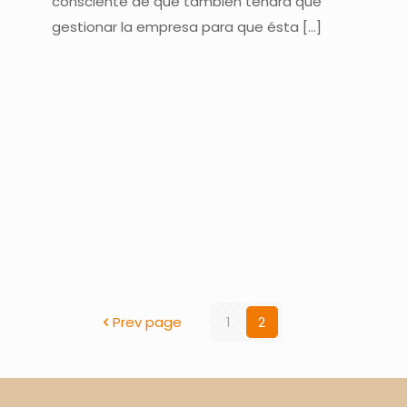
consciente de que también tendrá que
gestionar la empresa para que ésta
[…]
Prev page
1
2