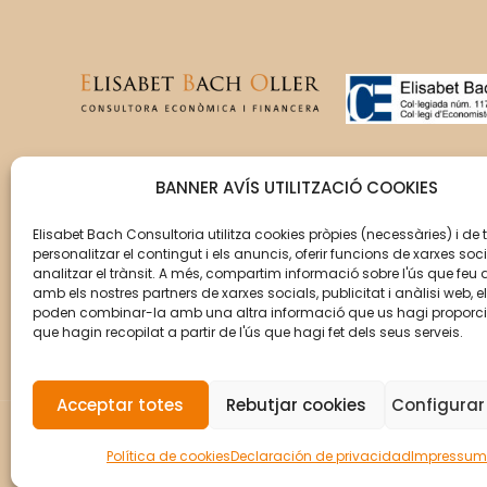
T’acompanyem en la gestió
BANNER AVÍS UTILITZACIÓ COOKIES
del creixement de la teva
empresa perquè aquesta
Elisabet Bach Consultoria utilitza cookies pròpies (necessàries) i de 
personalitzar el contingut i els anuncis, oferir funcions de xarxes soci
assoleixi els seus objectius.
analitzar el trànsit. A més, compartim informació sobre l'ús que feu 
amb els nostres partners de xarxes socials, publicitat i anàlisi web, e
poden combinar-la amb una altra informació que us hagi proporc
que hagin recopilat a partir de l'ús que hagi fet dels seus serveis.
Acceptar totes
Rebutjar cookies
Configurar
© Copyright 2026 Elisabet Bach Oller por
VirtualD
Política de cookies
Declaración de privacidad
Impressum