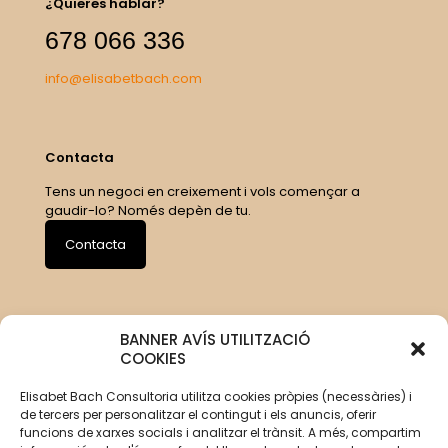
¿Quieres hablar?
678 066 336
info@elisabetbach.com
Contacta
Tens un negoci en creixement i vols començar a
gaudir-lo? Només depèn de tu.
Contacta
BANNER AVÍS UTILITZACIÓ
COOKIES
Elisabet Bach Consultoria utilitza cookies pròpies (necessàries) i
de tercers per personalitzar el contingut i els anuncis, oferir
funcions de xarxes socials i analitzar el trànsit. A més, compartim