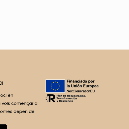
a
oci en
i vols començar a
 Només depèn de