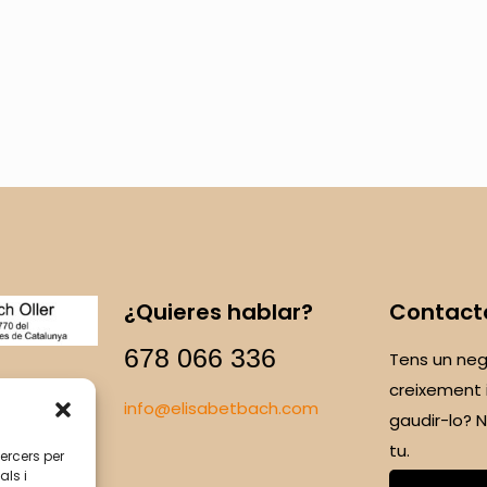
¿Quieres hablar?
Contact
678 066 336
Tens un neg
creixement 
info@elisabetbach.com
gaudir-lo?
tu.
tercers per
als i