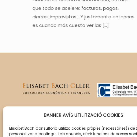
que todo se acelere: facturas, pagos,
cierres, imprevistos… Y justamente entonces
es cuando más cuesta ver las
[…]
T’acompanyem en la gestió
BANNER AVÍS UTILITZACIÓ COOKIES
del creixement de la teva
empresa perquè aquesta
Elisabet Bach Consultoria utilitza cookies pròpies (necessàries) i de 
personalitzar el contingut i els anuncis, oferir funcions de xarxes soci
assoleixi els seus objectius.