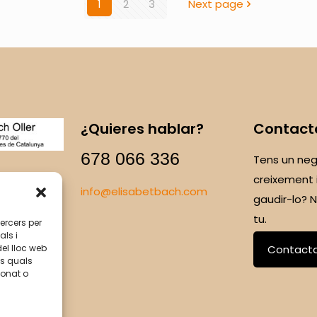
1
2
3
Next page
¿Quieres hablar?
Contact
678 066 336
Tens un neg
creixement 
info@elisabetbach.com
gaudir-lo?
tu.
tercers per
als i
del lloc web
Contact
ls quals
ionat o