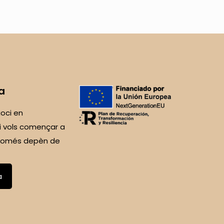
a
oci en
i vols començar a
 Només depèn de
a