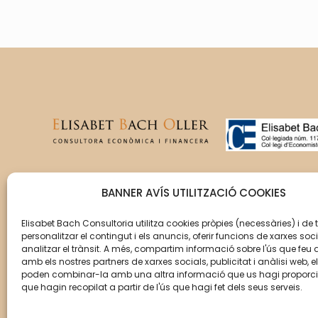
T’acompanyem en la gestió
BANNER AVÍS UTILITZACIÓ COOKIES
del creixement de la teva
empresa perquè aquesta
Elisabet Bach Consultoria utilitza cookies pròpies (necessàries) i de 
personalitzar el contingut i els anuncis, oferir funcions de xarxes soci
assoleixi els seus objectius.
analitzar el trànsit. A més, compartim informació sobre l'ús que feu 
amb els nostres partners de xarxes socials, publicitat i anàlisi web, e
poden combinar-la amb una altra informació que us hagi proporc
que hagin recopilat a partir de l'ús que hagi fet dels seus serveis.