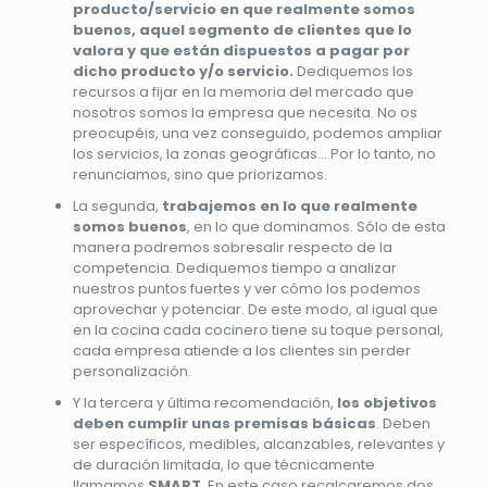
producto/servicio en que realmente somos
buenos, aquel segmento de clientes que lo
valora y que están dispuestos a pagar por
dicho producto y/o servicio.
Dediquemos los
recursos a fijar en la memoria del mercado que
nosotros somos la empresa que necesita. No os
preocupéis, una vez conseguido, podemos ampliar
los servicios, la zonas geográficas… Por lo tanto, no
renunciamos, sino que priorizamos.
La segunda,
trabajemos en lo que realmente
somos buenos
, en lo que dominamos. Sólo de esta
manera podremos sobresalir respecto de la
competencia. Dediquemos tiempo a analizar
nuestros puntos fuertes y ver cómo los podemos
aprovechar y potenciar. De este modo, al igual que
en la cocina cada cocinero tiene su toque personal,
cada empresa atiende a los clientes sin perder
personalización.
Y la tercera y última recomendación,
los objetivos
deben cumplir unas premisas básicas
. Deben
ser específicos, medibles, alcanzables, relevantes y
de duración limitada, lo que técnicamente
llamamos
SMART
. En este caso recalcaremos dos