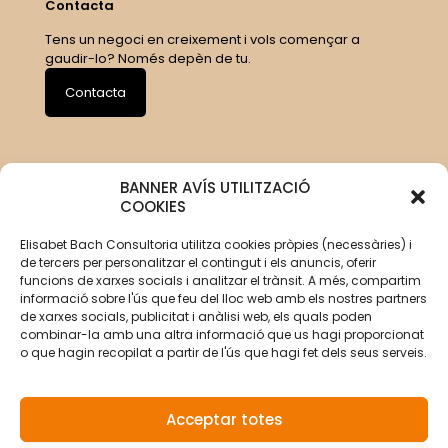
Contacta
Tens un negoci en creixement i vols començar a
gaudir-lo? Només depèn de tu.
Contacta
BANNER AVÍS UTILITZACIÓ
COOKIES
Elisabet Bach Consultoria utilitza cookies pròpies (necessàries) i
de tercers per personalitzar el contingut i els anuncis, oferir
funcions de xarxes socials i analitzar el trànsit. A més, compartim
informació sobre l'ús que feu del lloc web amb els nostres partners
de xarxes socials, publicitat i anàlisi web, els quals poden
combinar-la amb una altra informació que us hagi proporcionat
o que hagin recopilat a partir de l'ús que hagi fet dels seus serveis.
Acceptar totes