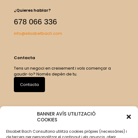
¿Quieres hablar?
678 066 336
info@elisabetbach.com
Contacta
Tens un negoci en creixement i vols començar a
gaudir-lo? Només depèn de tu.
Contacta
BANNER AVÍS UTILITZACIÓ
COOKIES
Elisabet Bach Consultoria utilitza cookies pròpies (necessàries) i
de tercers per personalitzar el contingut i els anuncis, oferir