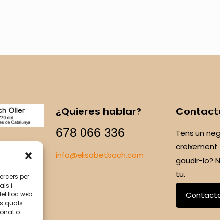
¿Quieres hablar?
Contact
678 066 336
Tens un neg
creixement 
info@elisabetbach.com
gaudir-lo?
tu.
tercers per
als i
del lloc web
Contact
ls quals
ionat o