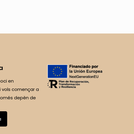
a
oci en
i vols començar a
 Només depèn de
a