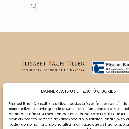
[…]
T’acompanyem en la gestió
BANNER AVÍS UTILITZACIÓ COOKIES
del creixement de la teva
empresa perquè aquesta
Elisabet Bach Consultoria utilitza cookies pròpies (necessàries) i de 
personalitzar el contingut i els anuncis, oferir funcions de xarxes soci
assoleixi els seus objectius.
analitzar el trànsit. A més, compartim informació sobre l'ús que feu 
amb els nostres partners de xarxes socials, publicitat i anàlisi web, e
poden combinar-la amb una altra informació que us hagi proporc