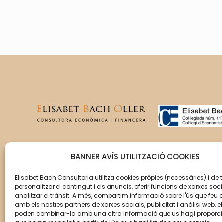
T’acompanyem en la gestió
BANNER AVÍS UTILITZACIÓ COOKIES
del creixement de la teva
empresa perquè aquesta
Elisabet Bach Consultoria utilitza cookies pròpies (necessàries) i de 
personalitzar el contingut i els anuncis, oferir funcions de xarxes soci
assoleixi els seus objectius.
analitzar el trànsit. A més, compartim informació sobre l'ús que feu 
amb els nostres partners de xarxes socials, publicitat i anàlisi web, e
poden combinar-la amb una altra informació que us hagi proporc