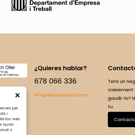
¿Quieres hablar?
Contact
678 066 336
Tens un neg
creixement 
info@elisabetbach.com
gaudir-lo?
tu.
tercers per
als i
del lloc web
Contact
ls quals
ionat o