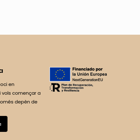
a
oci en
i vols començar a
 Només depèn de
a