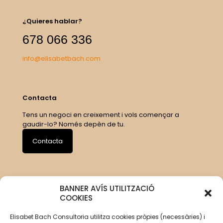
¿Quieres hablar?
678 066 336
info@elisabetbach.com
Contacta
Tens un negoci en creixement i vols començar a
gaudir-lo? Només depèn de tu.
Contacta
BANNER AVÍS UTILITZACIÓ
COOKIES
Elisabet Bach Consultoria utilitza cookies pròpies (necessàries) i