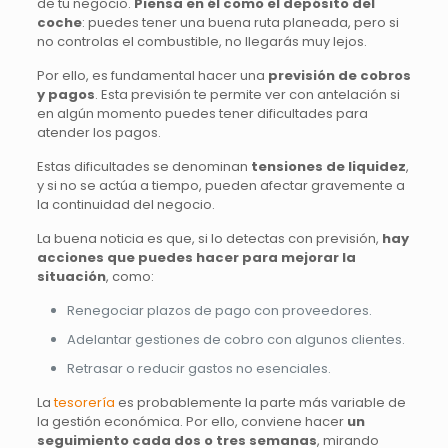
de tu negocio.
Piensa en él como el depósito del
coche
: puedes tener una buena ruta planeada, pero si
no controlas el combustible, no llegarás muy lejos.
Por ello, es fundamental hacer una
previsión de cobros
y pagos
. Esta previsión te permite ver con antelación si
en algún momento puedes tener dificultades para
atender los pagos.
Estas dificultades se denominan
tensiones de liquidez
,
y si no se actúa a tiempo, pueden afectar gravemente a
la continuidad del negocio.
La buena noticia es que, si lo detectas con previsión,
hay
acciones que puedes hacer para mejorar la
situación
, como:
Renegociar plazos de pago con proveedores.
Adelantar gestiones de cobro con algunos clientes.
Retrasar o reducir gastos no esenciales.
La
tesorería
es probablemente la parte más variable de
la gestión económica. Por ello, conviene hacer
un
seguimiento cada dos o tres semanas
, mirando