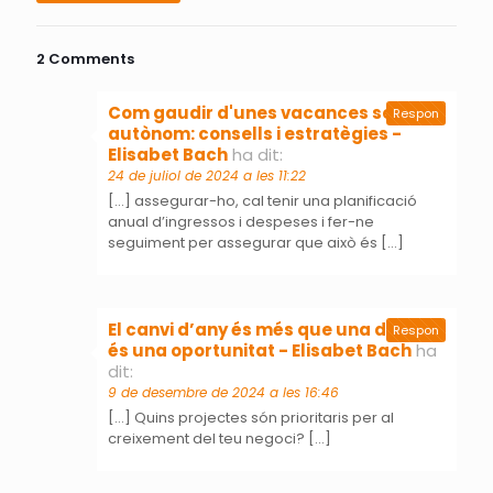
2 Comments
Com gaudir d'unes vacances sent
Respon
autònom: consells i estratègies -
Elisabet Bach
ha dit:
24 de juliol de 2024 a les 11:22
[…] assegurar-ho, cal tenir una planificació
anual d’ingressos i despeses i fer-ne
seguiment per assegurar que això és […]
El canvi d’any és més que una data,
Respon
és una oportunitat - Elisabet Bach
ha
dit:
9 de desembre de 2024 a les 16:46
[…] Quins projectes són prioritaris per al
creixement del teu negoci? […]