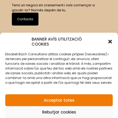
Tens un negoci en creixement i vols començar a
gaudir-lo? Només depèn de tu.
Contacta
BANNER AVÍS UTILITZACIÓ
COOKIES
Elisabet Bach Consultoria utilitza cookies pròpies (necessàries) i
de tercers per personalitzar el contingut i els anuncis, oferir
funcions de xarxes socials i analitzar el trànsit. A més, compartim
informació sobre l'ús que feu del lloc web amb els nostres partners
de xarxes socials, publicitat i anàlisi web, els quals poden
combinar-la amb una altra informació que us hagi proporcionat
o que hagin recopilat a partir de l'ús que hagi fet dels seus serveis.
Acceptar totes
Rebutjar cookies