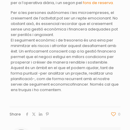
per a l’operativa diària, i un segon pel
fons de reserva.
Per a les persones autònomes i les microempreses, el
creixement de l’activitat pot ser un repte emocionant. No
obstant això, és essencial recordar que el creixement
sense una gestió econòmica i financera adequades pot
ser perillós i angoixant.
El seguiment econòmic i de tresoreria és una eina per
minimitzar els riscos i afrontar aquest desafiament amb
èxit. Un enfocament conscient cap a la gestió financera
permet que el negoci estigui en millors condicions per
prosperar i créixer de manera rendible i sostenible.
Aquest és un àmbit en el que et podem ajudar, tant de
forma puntual -per analitzar un projecte, realitzar una
planificació-, com de forma recurrent amb el nostre
servei de seguiment economicofinancer. Només cal que
ens truquis i ho comentem.
Share
0