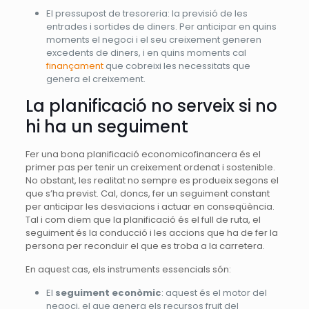
El pressupost de tresoreria: la previsió de les
entrades i sortides de diners. Per anticipar en quins
moments el negoci i el seu creixement generen
excedents de diners, i en quins moments cal
finançament
que cobreixi les necessitats que
genera el creixement.
La planificació no serveix si no
hi ha un seguiment
Fer una bona planificació economicofinancera és el
primer pas per tenir un creixement ordenat i sostenible.
No obstant, les realitat no sempre es produeix segons el
que s’ha previst. Cal, doncs, fer un seguiment constant
per anticipar les desviacions i actuar en conseqüència.
Tal i com diem que la planificació és el full de ruta, el
seguiment és la conducció i les accions que ha de fer la
persona per reconduir el que es troba a la carretera.
En aquest cas, els instruments essencials són:
El
seguiment econòmic
: aquest és el motor del
negoci, el que genera els recursos fruit del