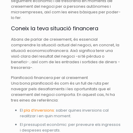
seguiment econòmic i de tresoreria en moments de
creixement del negoci per a persones autònomes i
microempreses, així com les eines bàsiques per poder-
lo fer.
Coneix la teva situació financera
Abans de parlar de creixement, és essencial
comprendre la situació actual del negoci, en concret, la
situació economicofinancera. Això significa tenir una
visió clara del resultat del negoci -si té pèrdua o
benefici- ; així com de les entrades i sortides de diners -
tresoreria-.
Planificació financera per al creixement
Una bona planificació és com és un full de ruta per
navegar pels desafiaments i les oportunitats que el
creixement del negoci comporta. En aquest cas, hi ha
tres eines de referència:
El
pla d’inversions
: saber quines inversions cal
realitzar i en quin moment.
El pressupost econòmic: per preveure els ingressos
i despeses esperats.