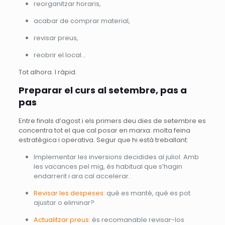
reorganitzar horaris,
acabar de comprar material,
revisar preus,
reobrir el local…
Tot alhora. I ràpid.
Preparar el curs al setembre, pas a
pas
Entre finals d’agost i els primers deu dies de setembre es
concentra tot el que cal posar en marxa: molta feina
estratègica i operativa. Segur que hi està treballant:
Implementar les inversions decidides al juliol. Amb
les vacances pel mig, és habitual que s’hagin
endarrerit i ara cal accelerar.
Revisar les despeses:
què es manté, què es pot
ajustar o eliminar?
Actualitzar preus
: és recomanable revisar-los