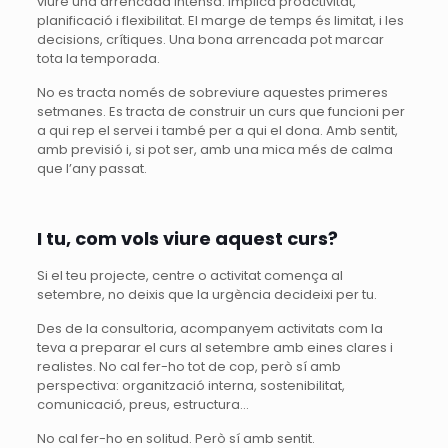
viure una arrencada intensa. Implica proactivitat,
planificació i flexibilitat. El marge de temps és limitat, i les
decisions, crítiques. Una bona arrencada pot marcar
tota la temporada.
No es tracta només de sobreviure aquestes primeres
setmanes. Es tracta de construir un curs que funcioni per
a qui rep el servei i també per a qui el dona. Amb sentit,
amb previsió i, si pot ser, amb una mica més de calma
que l’any passat.
I tu, com vols viure aquest curs?
Si el teu projecte, centre o activitat comença al
setembre, no deixis que la urgència decideixi per tu.
Des de la consultoria, acompanyem activitats com la
teva a preparar el curs al setembre amb eines clares i
realistes. No cal fer-ho tot de cop, però sí amb
perspectiva: organització interna, sostenibilitat,
comunicació, preus, estructura…
No cal fer-ho en solitud. Però sí amb sentit.