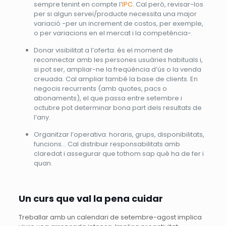
sempre tenint en compte l’
IPC
. Cal però, revisar-los
per si algun servei/producte necessita una major
variació -per un increment de costos, per exemple,
o per variacions en el mercat i la competència-.
Donar visibilitat a l’oferta: és el moment de
reconnectar amb les persones usuàries habituals i,
si pot ser, ampliar-ne la freqüència d’ús o la venda
creuada. Cal ampliar també la base de clients. En
negocis recurrents (amb quotes, pacs o
abonaments), el que passa entre setembre i
octubre pot determinar bona part dels resultats de
l’any.
Organitzar l’operativa: horaris, grups, disponibilitats,
funcions… Cal distribuir responsabilitats amb
claredat i assegurar que tothom sap què ha de fer i
quan.
Un curs que val la pena cuidar
Treballar amb un calendari de setembre-agost implica