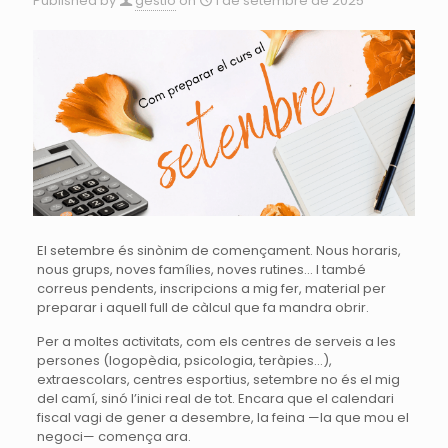
Published by
gestio
on
1 de setembre de 2025
El setembre és sinònim de començament. Nous horaris,
nous grups, noves famílies, noves rutines… I també
correus pendents, inscripcions a mig fer, material per
preparar i aquell full de càlcul que fa mandra obrir.
Per a moltes activitats, com els centres de serveis a les
persones (logopèdia, psicologia, teràpies…),
extraescolars, centres esportius, setembre no és el mig
del camí, sinó l’inici real de tot. Encara que el calendari
fiscal vagi de gener a desembre, la feina —la que mou el
negoci— comença ara.