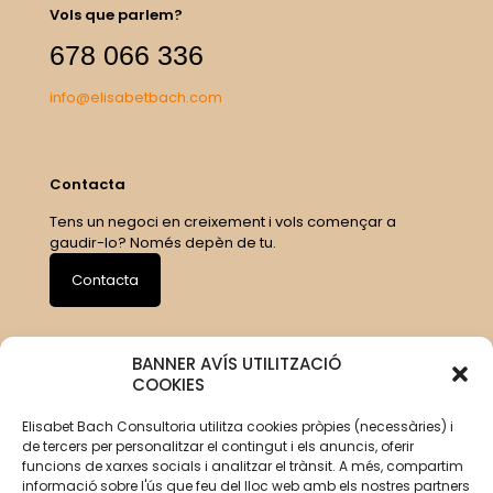
Vols que parlem?
678 066 336
info@elisabetbach.com
Contacta
Tens un negoci en creixement i vols començar a
gaudir-lo? Només depèn de tu.
Contacta
BANNER AVÍS UTILITZACIÓ
COOKIES
Elisabet Bach Consultoria utilitza cookies pròpies (necessàries) i
de tercers per personalitzar el contingut i els anuncis, oferir
funcions de xarxes socials i analitzar el trànsit. A més, compartim
informació sobre l'ús que feu del lloc web amb els nostres partners