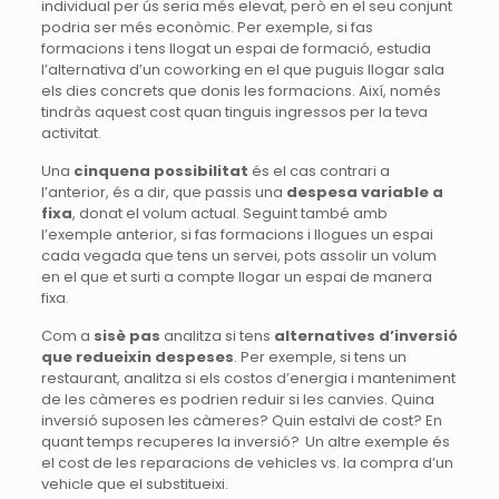
individual per ús seria més elevat, però en el seu conjunt
podria ser més econòmic. Per exemple, si fas
formacions i tens llogat un espai de formació, estudia
l’alternativa d’un coworking en el que puguis llogar sala
els dies concrets que donis les formacions. Així, només
tindràs aquest cost quan tinguis ingressos per la teva
activitat.
Una
cinquena possibilitat
és el cas contrari a
l’anterior, és a dir, que passis una
despesa variable a
fixa
, donat el volum actual. Seguint també amb
l’exemple anterior, si fas formacions i llogues un espai
cada vegada que tens un servei, pots assolir un volum
en el que et surti a compte llogar un espai de manera
fixa.
Com a
sisè pas
analitza si tens
alternatives d’inversió
que redueixin despeses
. Per exemple, si tens un
restaurant, analitza si els costos d’energia i manteniment
de les càmeres es podrien reduir si les canvies. Quina
inversió suposen les càmeres? Quin estalvi de cost? En
quant temps recuperes la inversió? Un altre exemple és
el cost de les reparacions de vehicles vs. la compra d’un
vehicle que el substitueixi.