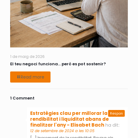
1 de maig de 2026
El teu negoci funciona… però es pot sostenir?
Read more
1 Comment
Estratègies clau per millorar la
Respon
rendibilitat i liquiditat abans de
finalitzar l'any - Elisabet Bach
ha dit:
12 de setembre de 2024 a les 10:05
[…] Increment de la rendibilitat: Revisa els