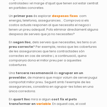
controlades i el marge d’ajust que tenen sol estar centrat
en partides concretes.
Un
primer pas
és explorar
despeses fixes
com
energia, telefonia, assegurances… Comprova si els
costos actuals responen al que necessita el negoci i
tenen un preu adequat. Pots eliminar directament alguna
despesa de serveis que ja no necessites?
En
segon lloc
, dels serveis que necessites, les tens a un
preu correcte
? Per exemple, revisa que les cobertures
de les assegurances que tens contractades són
correctes en cas de sinistre i, a continuació, quina
companyia dona el millor preu per a aquestes
cobertures.
Una
tercera recomanació
és
agrupar en un
proveïdor
, de manera que major volum de servei pugui
comportat millor preu. Seguint amb l’exemple de les
assegurances, consistiria en agrupar-les totes en una
única corredoria.
En
quart lloc
mira si algun
cost fix el pots
transformar en
variable
. En aquest cas, el cost