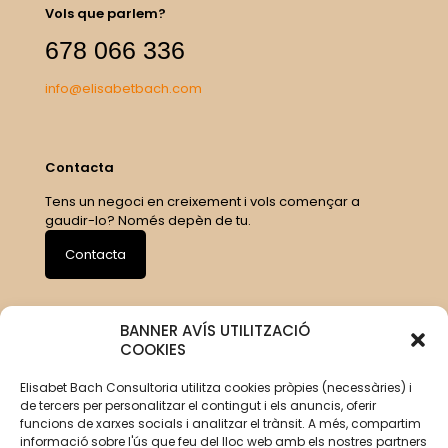
Vols que parlem?
678 066 336
info@elisabetbach.com
Contacta
Tens un negoci en creixement i vols començar a
gaudir-lo? Només depèn de tu.
Contacta
BANNER AVÍS UTILITZACIÓ
COOKIES
Elisabet Bach Consultoria utilitza cookies pròpies (necessàries) i
de tercers per personalitzar el contingut i els anuncis, oferir
funcions de xarxes socials i analitzar el trànsit. A més, compartim
informació sobre l'ús que feu del lloc web amb els nostres partners