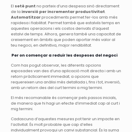
El
setè punt
no parteix d’una despesa sinó directament
de la
inversió per incrementar productivitat
.
Automatitzar
procediments permet fer-los amb més
rapidesa i fiabilitat. Permet també que estalviïs temps en
aquestes operacions i els costos derivats d’aquest
estalvi de temps. Alhora, genera també una capacitat de
creixement en àmbits que poden aportar més valor al
teu negoci, en definitiva, major rendibilitat.
Per on començar a reduir les despeses del negoci
Com has pogut observar, les diferents opcions
exposades van des d’una aplicació molt directa i amb un
retorn pràcticament immediat; a opcions que
requereixen una anàlisi mès detallada i, fins i tot, inversió,
amb un retorn des del curt termini a mig termini.
El més recomanable és començar pels passos inicials,
de manera que hi hagi un efecte d’immediat cap al curt i
mig termini.
Cadascuna d’aquestes mesures pot tenir un impacte en
l’activitat. És molt probable que cap d’elles
individualment provoqui un canvi substancial. És la suma