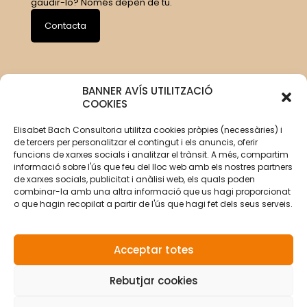
gaudir-lo? Només depèn de tu.
Contacta
BANNER AVÍS UTILITZACIÓ
COOKIES
Elisabet Bach Consultoria utilitza cookies pròpies (necessàries) i
de tercers per personalitzar el contingut i els anuncis, oferir
funcions de xarxes socials i analitzar el trànsit. A més, compartim
informació sobre l'ús que feu del lloc web amb els nostres partners
de xarxes socials, publicitat i anàlisi web, els quals poden
combinar-la amb una altra informació que us hagi proporcionat
o que hagin recopilat a partir de l'ús que hagi fet dels seus serveis.
Acceptar totes
Rebutjar cookies
© Copyright 2026 Elisabet Bach Oller por
VirtualDomus
|
Aviso legal
|
Política de privacidad
|
Política de