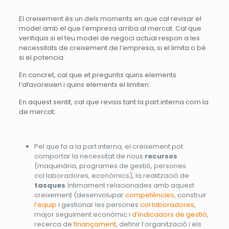
El creixement és un dels moments en que cal revisar el
model amb el que l’empresa arriba al mercat. Cal que
verifiquis si el teu model de negoci actual respon a les
necessitats de creixement de l’empresa, si el limita o bé
si el potencia.
En concret, cal que et preguntis quins elements
l’afavoreixen i quins elements el limiten.
En aquest sentit, cal que revisis tant la part interna com la
de mercat:
Pel que fa a la part interna, el creixement pot
comportar la necessitat de nous
recursos
(maquinària, programes de gestió, persones
col·laboradores, econòmics), la realització de
tasques
íntimament relacionades amb aquest
creixement (desenvolupar
competències
, construir
l’equip
i gestionar les persones
col·laboradores
,
major seguiment econòmic i
d’indicadors de gestió
,
recerca de
finançament
, definir l’organització i els