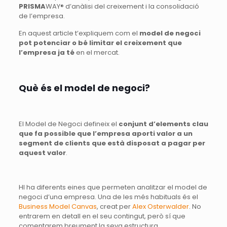
PRISMA
WAY® d’anàlisi del creixement i la consolidació
de l’empresa.
En aquest article t’expliquem com el
model de negoci
pot potenciar o bé limitar el creixement que
l’empresa ja té
en el mercat.
Què és el model de negoci?
El Model de Negoci defineix el
conjunt d’elements clau
que fa possible que l’empresa aporti valor a un
segment de clients que està disposat a pagar per
aquest valor
.
HI ha diferents eines que permeten analitzar el model de
negoci d’una empresa. Una de les més habituals és el
Business Model Canvas
, creat per
Alex Osterwalder
. No
entrarem en detall en el seu contingut, però sí que
comentarem breument la seva estructura.