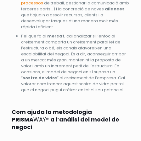
processos
de treball, gestionar la comunicació amb
terceres parts…) i la concreció de noves
aliances
que t’ajudin a assolir recursos, clients i a
desenvolupar tasques d’una manera molt més
ràpida i eficient.
Pel que fa al
mercat
, cal analitzar si l’enfoc al
creixement comporta un creixement paral·lel de
l’estructura o bé, els canals afavoreixen una
escalabilitat del negoci. És a dir, aconseguir arribar
a un mercat més gran, mantenint la proposta de
valor i amb un increment petit de l’estructura. En
ocasions, el model de negoci en sí suposa un
“
sostre de vidre
” al creixement de l’empresa. Cal
valorar com trencar aquest sostre de vidre per tal
que el negoci pugui créixer en tot el seu potencial.
Com ajuda la metodologia
PRISMA
WAY®
a l’anàlisi del model de
negoci