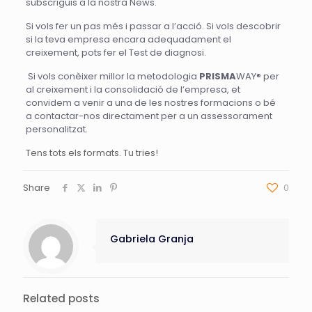
subscriguis a la nostra
News
.
Si vols fer un pas més i passar a l’acció. Si vols descobrir
si la teva empresa encara adequadament el
creixement, pots fer el
Test de diagnosi
.
Si vols conèixer millor la metodologia
PRISMA
WAY® per
al creixement i la consolidació de l’empresa, et
convidem a venir a una de les nostres
formacions
o bé
a
contactar-nos
directament per a un assessorament
personalitzat.
Tens tots els formats. Tu tries!
Share
0
Gabriela Granja
Related posts