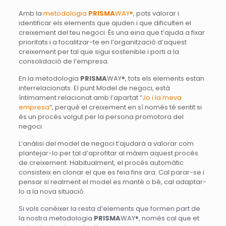
Amb la
metodologia
PRISMA
WAY®
, pots valorar i
identificar els elements que ajuden i que dificulten el
creixement del teu negoci. És una eina que t’ajuda a fixar
prioritats i a focalitzar-te en l’organització d’aquest
creixement per tal que sigui sostenible i porti a la
consolidació de l’empresa.
En la metodologia
PRISMA
WAY®, tots els elements estan
interrelacionats. El punt Model de negoci, està
íntimament relacionat amb l’apartat “
Jo i la meva
empresa
”, perquè el creixement en sí només té sentit si
és un procés volgut per la persona promotora del
negoci.
L’anàlisi del model de negoci t’ajudarà a valorar com
plantejar-lo per tal d’aprofitar al màxim aquest procés
de creixement. Habitualment, el procés automàtic
consisteix en clonar el que es feia fins ara. Cal parar-se i
pensar si realment el model es manté o bé, cal adaptar-
lo a la nova situació.
Si vols conèixer la resta d’elements que formen part de
la nostra metodologia
PRISMA
WAY®, només cal que et