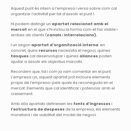
Aquest punt és intern a l’empresa i versa sobre com cal
organitzar l’activitat per tal d’assolir el punt 1.
Hi podem distingir un
apartat relacionat amb el
mercat
en el que s’hi inclou la forma com et fas visible i
arribes als clients (
canals
i
interrelacions).
I un segon
apartat d’organització interna
: en
concret, quins
recursos
necessita el negoci, quines
tasques
cal desenvolupar i quines
aliances
poden
ajudar a assolir els objectius marcats.
Recordem que, tal i com ja vam comentar en el punt
L’empresa i jo, aquest apartat pot incloure elements
propis de l’empresa i pels quals és reconeguda en el
mercat. Elements que cal identificar i potenciar amb el
creixement.
Amb dós apartats defineixen les
fonts d’ingressos
i
l’estructura de despeses
de la empresa, els elements
monetaris i de viabilitat del model de negoci.