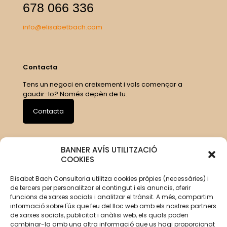
678 066 336
info@elisabetbach.com
Contacta
Tens un negoci en creixement i vols començar a
gaudir-lo? Només depèn de tu.
Contacta
BANNER AVÍS UTILITZACIÓ
COOKIES
Elisabet Bach Consultoria utilitza cookies pròpies (necessàries) i
de tercers per personalitzar el contingut i els anuncis, oferir
funcions de xarxes socials i analitzar el trànsit. A més, compartim
informació sobre l'ús que feu del lloc web amb els nostres partners
de xarxes socials, publicitat i anàlisi web, els quals poden
combinar-la amb una altra informació que us hagi proporcionat