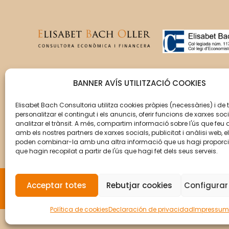
T’acompanyem en la gestió
BANNER AVÍS UTILITZACIÓ COOKIES
del creixement de la teva
empresa perquè aquesta
Elisabet Bach Consultoria utilitza cookies pròpies (necessàries) i de 
personalitzar el contingut i els anuncis, oferir funcions de xarxes soci
assoleixi els seus objectius.
analitzar el trànsit. A més, compartim informació sobre l'ús que feu 
amb els nostres partners de xarxes socials, publicitat i anàlisi web, e
poden combinar-la amb una altra informació que us hagi proporc
que hagin recopilat a partir de l'ús que hagi fet dels seus serveis.
Acceptar totes
Rebutjar cookies
Configurar
© Copyright 2026 Elisabet Bach Oller por
VirtualD
Política de cookies
Declaración de privacidad
Impressum