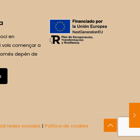
a
oci en
i vols començar a
 Només depèn de
a
dad redes sociales
|
Política de cookies