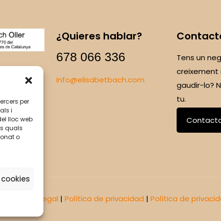
¿Quieres hablar?
Contact
678 066 336
Tens un neg
creixement 
info@elisabetbach.com
gaudir-lo?
tu.
tercers per
als i
Contact
del lloc web
ls quals
ionat o
 cookies
omus
|
Aviso legal
|
Política de privacidad
|
Política de privaci