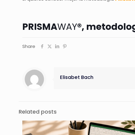
PRISMA
WAY
®, m
etodolo
Share
Elisabet Bach
Related posts