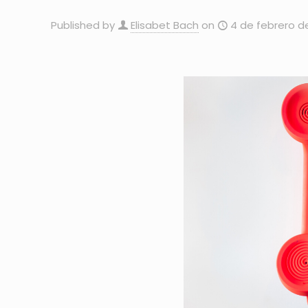
Published by
Elisabet Bach
on
4 de febrero d