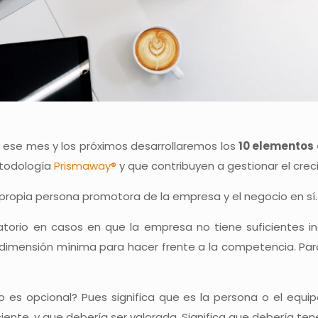
e ese mes y los próximos desarrollaremos los
10 elementos 
etodología
Prismaway®
y que contribuyen a gestionar el crec
propia persona promotora de la empresa y el negocio en sí.
atorio en casos en que la empresa no tiene suficientes in
imensión mínima para hacer frente a la competencia. Para
o es opcional? Pues significa que es la persona o el equ
ente, y que debería ser valorada. Significa que debería tene