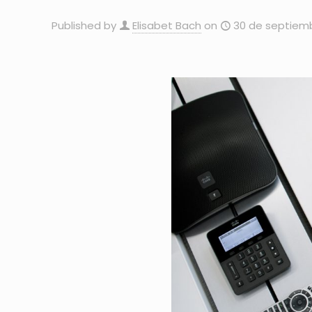
Published by
Elisabet Bach
on
30 de septiemb