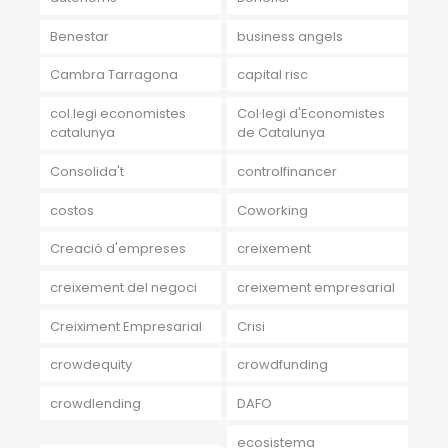
Benestar
business angels
Cambra Tarragona
capital risc
col.legi economistes
Col·legi d'Economistes
catalunya
de Catalunya
Consolida't
controlfinancer
costos
Coworking
Creació d'empreses
creixement
creixement del negoci
creixement empresarial
Creiximent Empresarial
Crisi
crowdequity
crowdfunding
crowdlending
DAFO
ecosistema