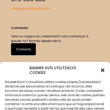
info@elisabetbach.com
Contacta
Tens un negoci en creixement i vols començar a
gaudir-lo? Només depèn de tu.
Contacta
BANNER AVÍS UTILITZACIÓ
COOKIES
Elisabet Bach Consultoria utilitza cookies pròpies (necessàries) i
de tercers per personalitzar el contingut i els anuncis, oferir
funcions de xarxes socials i analitzar el trànsit. A més, compartim
informació sobre l'ús que feu del lloc web amb els nostres partners
de xarxes socials, publicitat i anàlisi web, els quals poden
combinar-la amb una altra informació que us hagi proporcionat
o que hagin recopilat a partir de l'ús que hagi fet dels seus serveis.