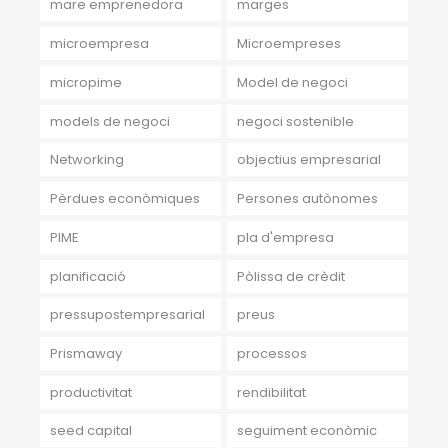
mare emprenedora
marges
microempresa
Microempreses
micropime
Model de negoci
models de negoci
negoci sostenible
Networking
objectius empresarial
Pèrdues econòmiques
Persones autònomes
PIME
pla d'empresa
planificació
Pòlissa de crèdit
pressupostempresarial
preus
Prismaway
processos
productivitat
rendibilitat
seed capital
seguiment econòmic