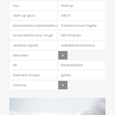
sou
start up
start-up @ca
SWOT
tancamentcomptableifiscal
Transformació Digital
Universitat Rovira i Virgili
URV Emprèn
venture capital
viabilitat econòmica
Xerrades
All
Elisabet Bach
Gabriela Granja
gestio
vdomus