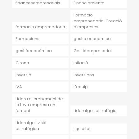
financesempresarials
Financiamiento
Formacio
emprenedoria. Creació
formacio emprenedoria
d'empreses
Formacions
gestio economica
gestióeconòmica
Gestióempresarial
Girona
inflació
Inversió
inversions
IVA
L'equip
Lidera el creixement de
la teva empresa en
femení
Lideratge i estratègia
Lideratge i visió
estratègica
liquiditat