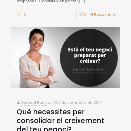
empreses. Consisteix en pactar
[…]
0
0
Read more
Elisabet Bach
on
2 de setembre de 2019
Què necessites per
consolidar el creixement
del teu negoci?