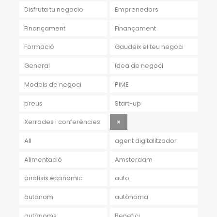
Disfruta tu negocio
Emprenedors
Finançament
Finançament
Formació
Gaudeix el teu negoci
General
Idea de negoci
Models de negoci
PIME
preus
Start-up
Xerrades i conferències
All
agent digitalitzador
Alimentació
Amsterdam
analìsis econòmic
auto
autonom
autònoma
autònoms
Benefici