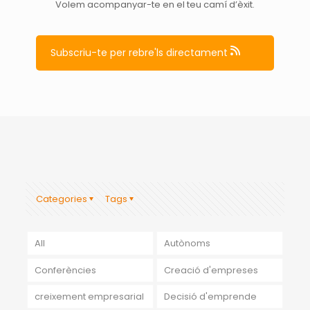
Volem acompanyar-te en el teu camí d’èxit.
Subscriu-te per rebre'ls directament
Categories
Tags
All
Autònoms
Conferències
Creació d'empreses
creixement empresarial
Decisió d'emprende