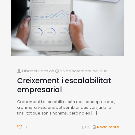
Elisabet Bach
on
26 de setembre de 2018
Creixement i escalabilitat
empresarial
Creixement i escalabilitat són dos conceptes que,
a primera vista ens pot semblar que van junts, o
fins i tot que són sinònims, però no és
[…]
0
2
Read more