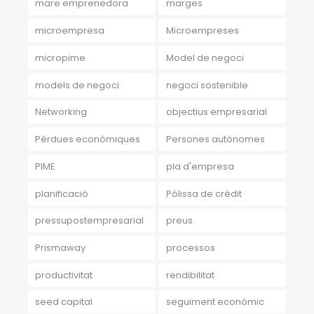
mare emprenedora
marges
microempresa
Microempreses
micropime
Model de negoci
models de negoci
negoci sostenible
Networking
objectius empresarial
Pèrdues econòmiques
Persones autònomes
PIME
pla d'empresa
planificació
Pòlissa de crèdit
pressupostempresarial
preus
Prismaway
processos
productivitat
rendibilitat
seed capital
seguiment econòmic