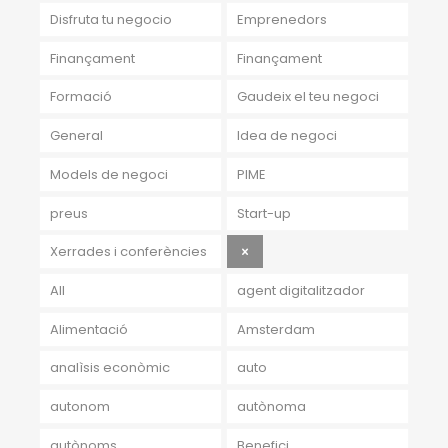
Disfruta tu negocio
Emprenedors
Finançament
Finançament
Formació
Gaudeix el teu negoci
General
Idea de negoci
Models de negoci
PIME
preus
Start-up
Xerrades i conferències
All
agent digitalitzador
Alimentació
Amsterdam
analìsis econòmic
auto
autonom
autònoma
autònoms
Benefici