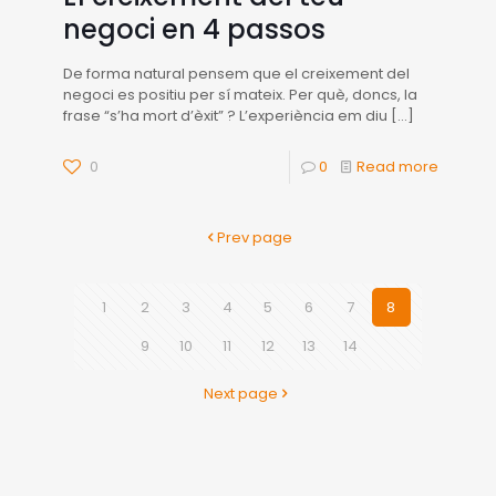
negoci en 4 passos
De forma natural pensem que el creixement del
negoci es positiu per sí mateix. Per què, doncs, la
frase “s’ha mort d’èxit” ? L’experiència em diu
[…]
0
0
Read more
Prev page
1
2
3
4
5
6
7
8
9
10
11
12
13
14
Next page