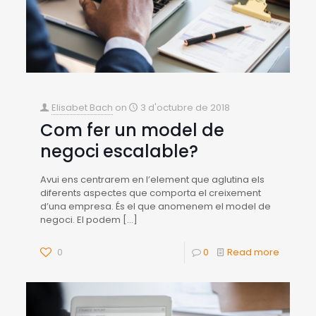
Elisabet Bach
on
3 d'octubre de 2018
Com fer un model de
negoci escalable?
Avui ens centrarem en l’element que aglutina els
diferents aspectes que comporta el creixement
d’una empresa. És el que anomenem el model de
negoci. El podem
[…]
0
0
Read more