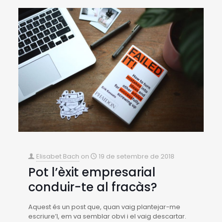
Elisabet Bach
on
19 de setembre de 2018
Pot l’èxit empresarial
conduir-te al fracàs?
Aquest és un post que, quan vaig plantejar-me
escriure’l, em va semblar obvi i el vaig descartar.