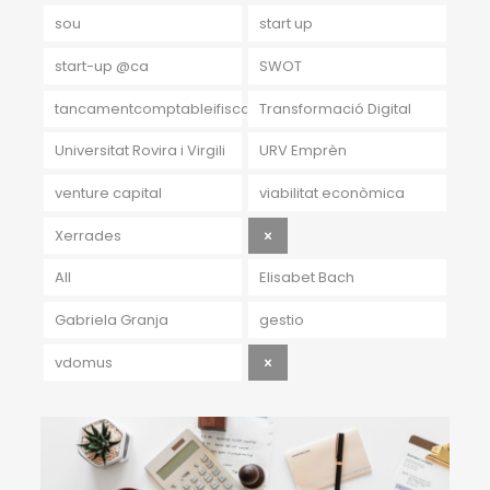
sou
start up
start-up @ca
SWOT
tancamentcomptableifiscal
Transformació Digital
Universitat Rovira i Virgili
URV Emprèn
venture capital
viabilitat econòmica
Xerrades
All
Elisabet Bach
Gabriela Granja
gestio
vdomus