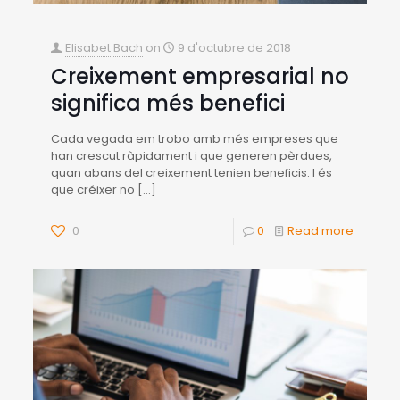
Elisabet Bach
on
9 d'octubre de 2018
Creixement empresarial no
significa més benefici
Cada vegada em trobo amb més empreses que
han crescut ràpidament i que generen pèrdues,
quan abans del creixement tenien beneficis. I és
que créixer no
[…]
0
0
Read more