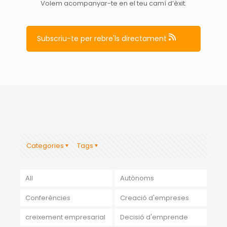
Volem acompanyar-te en el teu camí d’èxit.
Subscriu-te per rebre'ls directament
Categories
Tags
All
Autònoms
Conferències
Creació d'empreses
creixement empresarial
Decisió d'emprende