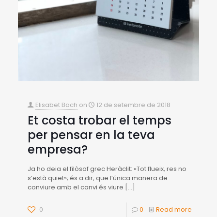
Elisabet Bach
on
12 de setembre de 2018
Et costa trobar el temps
per pensar en la teva
empresa?
Ja ho deia el filòsof grec Heràclit: «Tot flueix, res no
s’està quiet»; és a dir, que l’única manera de
conviure amb el canvi és viure
[…]
0
0
Read more