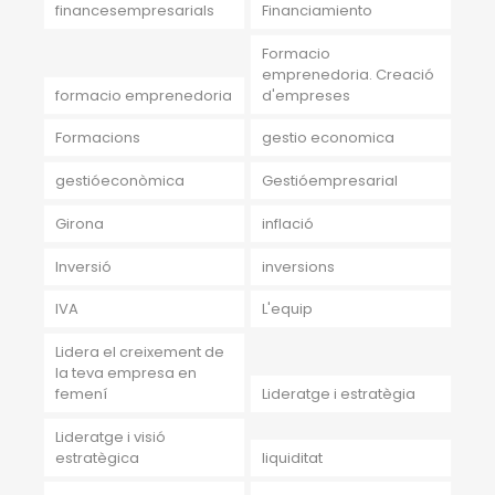
financesempresarials
Financiamiento
Formacio
emprenedoria. Creació
formacio emprenedoria
d'empreses
Formacions
gestio economica
gestióeconòmica
Gestióempresarial
Girona
inflació
Inversió
inversions
IVA
L'equip
Lidera el creixement de
la teva empresa en
femení
Lideratge i estratègia
Lideratge i visió
estratègica
liquiditat