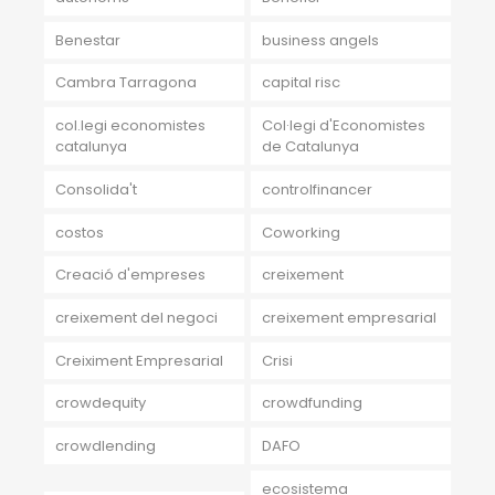
Benestar
business angels
Cambra Tarragona
capital risc
col.legi economistes
Col·legi d'Economistes
catalunya
de Catalunya
Consolida't
controlfinancer
costos
Coworking
Creació d'empreses
creixement
creixement del negoci
creixement empresarial
Creiximent Empresarial
Crisi
crowdequity
crowdfunding
crowdlending
DAFO
ecosistema