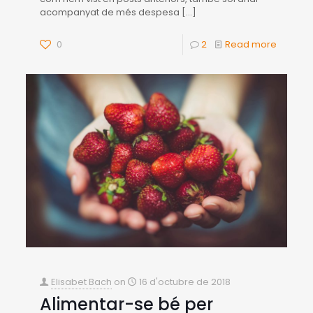
acompanyat de més despesa
[…]
0
2
Read more
Elisabet Bach
on
16 d'octubre de 2018
Alimentar-se bé per