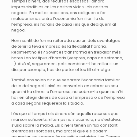
Temps i diners, dos recursos escassos i alhora
imprescindibles en les nostres vides i els nostres
negocis. En moltes ocasions, ens obliguen a fer
malabarismes entre l’economia familiar i la de
l’empresa, els horaris de casa i els que dediquem al
negoci.
Hem sentit de forma reiterada que un dels avantatges
de tenir la teva empresa és la flexibilitat horària.
Realment ho és? Sovint es transforma en treballar més
hores i en tot tipus d’horaris (vespres, caps de setmana,
…). Això sí, segurament pots combinar-t’ho millor si un
dia, per exemple, has de portar el teu fill al metge.
També ens solen dir que separem l’economia familiar
de la del negoci. I això es converteix en cobrar un sou
quan hi ha diners a l’empresa, no cobrar-lo quan no n’hi
ha i en afegir diners de casa a l’empresa o de l’empresa
a casa segons requereixi la situació.
I és que el temps i els diners són aquells recursos que
mai són suficients. El temps no s’acumula, no s’estalvia,
s’usa sobre la marxa. Els diners tenen un flux constant
d’entrades i sortides i, malgrat sí que els podem
acumular, no sempre és possible estalviar-los. Temps,