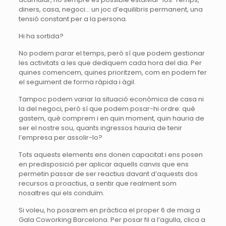
diners, casa, negoci… un joc d’equilibris permanent, una
tensió constant per a la persona.
Hi ha sortida?
No podem parar el temps, però sí que podem gestionar
les activitats a les que dediquem cada hora del dia. Per
quines comencem, quines prioritzem, com en podem fer
el seguiment de forma ràpida i àgil.
Tampoc podem variar la situació econòmica de casa ni
la del negoci, però sí que podem posar-hi ordre: què
gastem, què comprem i en quin moment, quin hauria de
ser el nostre sou, quants ingressos hauria de tenir
l’empresa per assolir-lo?
Tots aquests elements ens donen capacitat i ens posen
en predisposició per aplicar aquells canvis que ens
permetin passar de ser reactius davant d’aquests dos
recursos a proactius, a sentir que realment som
nosaltres qui els conduïm.
Si voleu, ho posarem en pràctica el proper 6 de maig a
Gala Coworking Barcelona. Per posar fil a l’agulla, clica a