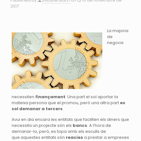
Published by
Elisabet Bach
on
15 de novembre de
2017
La majoria
de
negocis
necessiten
finançament
. Una part el sol aportar la
mateixa persona que el promou, però una altra part
es
sol demanar a tercers
.
Avui en dia encara les entitats que faciliten els diners que
necessita un projecte són els
bancs
. A l’hora de
demanar-lo, però, es topa amb els esculls de
que aquestes entitats són
reacies
a prestar a empreses