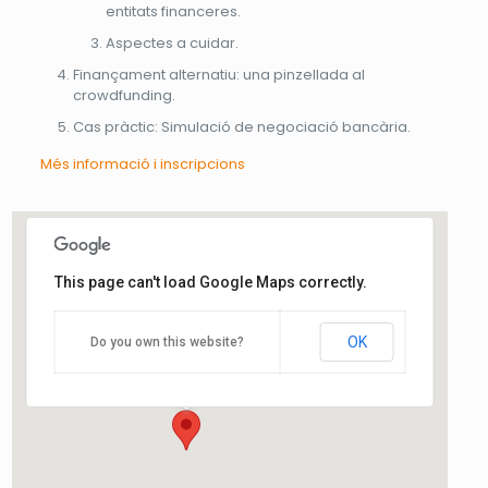
entitats financeres.
Aspectes a cuidar.
Finançament alternatiu: una pinzellada al
crowdfunding.
Cas pràctic: Simulació de negociació bancària.
Més informació i inscripcions
This page can't load Google Maps correctly.
Torre del Llimó
OK
Do you own this website?
Carrer Creus, 37-39 - Cambrils
Esdeveniments