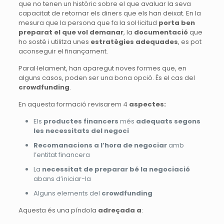
que no tenen un històric sobre el que avaluar la seva
capacitat de retornar els diners que els han deixat. En la
mesura que la persona que fa la sol·licitud
porta ben
preparat el que vol demanar
, la
documentació
que
ho sosté i utilitza unes
estratègies adequades
, es pot
aconseguir el finançament.
Paral·lelament, han aparegut noves formes que, en
alguns casos, poden ser una bona opció. És el cas del
crowdfunding
.
En aquesta formació revisarem 4
aspectes:
Els
productes financers
més
adequats segons
les necessitats del negoci
Recomanacions a l’hora de negociar
amb
l’entitat financera
La
necessitat de preparar bé la negociació
abans d’iniciar-la
Alguns elements del
crowdfunding
Aquesta és una píndola
adreçada a
: