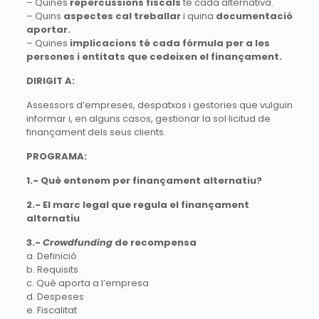
– Quines
repercussions fiscals
té cada alternativa.
– Quins
aspectes cal treballar
i quina
documentació
aportar.
– Quines
implicacions té cada fórmula per a les
persones i entitats que cedeixen el finançament.
DIRIGIT A:
Assessors d’empreses, despatxos i gestories que vulguin
informar i, en alguns casos, gestionar la sol·licitud de
finançament dels seus clients.
PROGRAMA:
1.- Què entenem per finançament alternatiu?
2.- El marc legal que regula el finançament
alternatiu
3.-
Crowdfunding
de recompensa
a. Definició
b. Requisits
c. Què aporta a l’empresa
d. Despeses
e. Fiscalitat