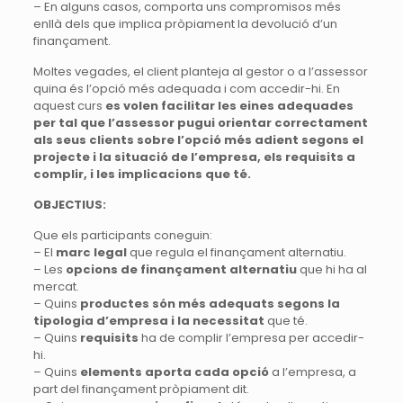
– En alguns casos, comporta uns compromisos més
enllà dels que implica pròpiament la devolució d’un
finançament.
Moltes vegades, el client planteja al gestor o a l’assessor
quina és l’opció més adequada i com accedir-hi. En
aquest curs
es volen facilitar les eines adequades
per tal que l’assessor pugui orientar correctament
als seus clients sobre l’opció més adient segons el
projecte i la situació de l’empresa, els requisits a
complir, i les implicacions que té.
OBJECTIUS:
Que els participants coneguin:
– El
marc legal
que regula el finançament alternatiu.
– Les
opcions de finançament alternatiu
que hi ha al
mercat.
– Quins
productes són més adequats segons la
tipologia d’empresa i la necessitat
que té.
– Quins
requisits
ha de complir l’empresa per accedir-
hi.
– Quins
elements aporta cada opció
a l’empresa, a
part del finançament pròpiament dit.