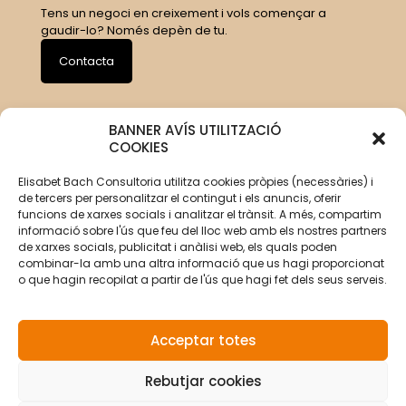
Tens un negoci en creixement i vols començar a
gaudir-lo? Només depèn de tu.
Contacta
BANNER AVÍS UTILITZACIÓ
COOKIES
Elisabet Bach Consultoria utilitza cookies pròpies (necessàries) i
de tercers per personalitzar el contingut i els anuncis, oferir
funcions de xarxes socials i analitzar el trànsit. A més, compartim
informació sobre l'ús que feu del lloc web amb els nostres partners
de xarxes socials, publicitat i anàlisi web, els quals poden
combinar-la amb una altra informació que us hagi proporcionat
o que hagin recopilat a partir de l'ús que hagi fet dels seus serveis.
Acceptar totes
Rebutjar cookies
© Copyright 2026 Elisabet Bach Oller por
VirtualDomus