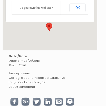
Catalunya
OK
Do you own this website?
Plaça Gal·la Placídia, 32 - Barcelona
Esdeveniments
Data/Hora
Date(s) - 23/01/2018
9:30 - 13:30
Inscripcions
Col·legi d’Economistes de Catalunya
Plaça Gal·la Placídia, 32
08006 Barcelona