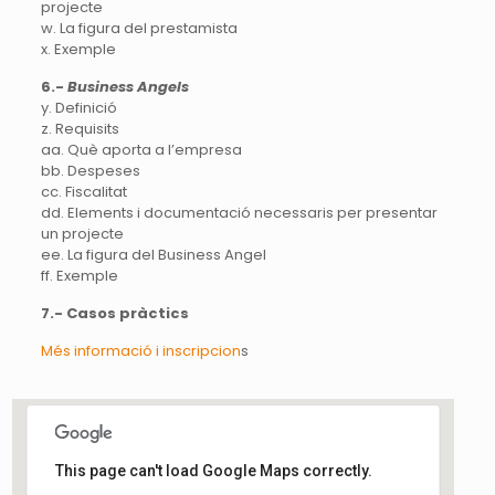
projecte
w. La figura del prestamista
x. Exemple
6.-
Business Angels
y. Definició
z. Requisits
aa. Què aporta a l’empresa
bb. Despeses
cc. Fiscalitat
dd. Elements i documentació necessaris per presentar
un projecte
ee. La figura del Business Angel
ff. Exemple
7.- Casos pràctics
Més informació i inscripcion
s
This page can't load Google Maps correctly.
Col·legi d'Economistes de