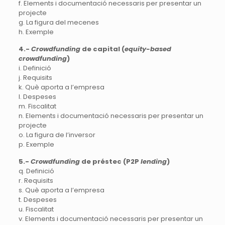
f. Elements i documentació necessaris per presentar un
projecte
g. La figura del mecenes
h. Exemple
4.-
Crowdfunding
de capital (
equity-based
crowdfunding
)
i. Definició
j. Requisits
k. Què aporta a l’empresa
l. Despeses
m. Fiscalitat
n. Elements i documentació necessaris per presentar un
projecte
o. La figura de l’inversor
p. Exemple
5.-
Crowdfunding
de préstec (P2P
lending
)
q. Definició
r. Requisits
s. Què aporta a l’empresa
t. Despeses
u. Fiscalitat
v. Elements i documentació necessaris per presentar un