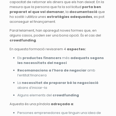
capacitat de retornar els diners que els han deixat. En la
mesura que la persona que fa la sol·licitud
porta ben
preparat el que vol demanar
, la
documentació
que
ho sosté i utilitza unes
estratègies adequades
, es pot
aconseguir el finançament.
Paral·lelament, han aparegut noves formes que, en
alguns casos, poden ser una bona opció. És el cas del
crowdfunding
.
En aquesta formació revisarem 4
aspectes:
Els
productes financers
més
adequats segons
les necessitats del negoci
Recomanacions a l’hora de negociar
amb
l’entitat financera
La
necessitat de preparar bé la negociació
abans d’iniciar-la
Alguns elements del
crowdfunding
Aquesta és una píndola
adreçada a
:
Persones emprenedores que tinguin una idea de