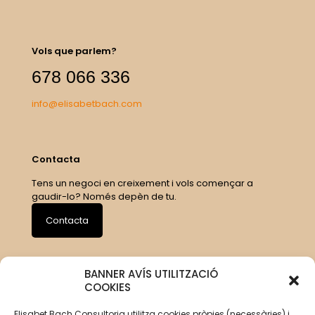
Vols que parlem?
678 066 336
info@elisabetbach.com
Contacta
Tens un negoci en creixement i vols començar a
gaudir-lo? Només depèn de tu.
Contacta
BANNER AVÍS UTILITZACIÓ
COOKIES
Elisabet Bach Consultoria utilitza cookies pròpies (necessàries) i