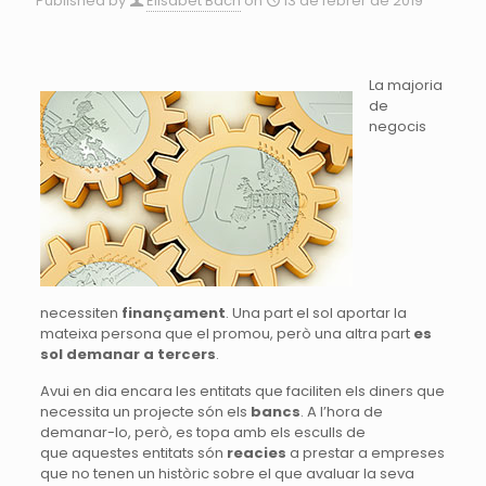
Published by
Elisabet Bach
on
13 de febrer de 2019
La majoria
de
negocis
necessiten
finançament
. Una part el sol aportar la
mateixa persona que el promou, però una altra part
es
sol demanar a tercers
.
Avui en dia encara les entitats que faciliten els diners que
necessita un projecte són els
bancs
. A l’hora de
demanar-lo, però, es topa amb els esculls de
que aquestes entitats són
reacies
a prestar a empreses
que no tenen un històric sobre el que avaluar la seva