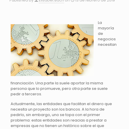
Published by
Elisabet Bach
on
13 de febrero de 2019
La
mayoría
de
negocios
necesitan
financiación. Una parte la suele aportar la misma
persona que lo promueve, pero otra parte se suele
pedir a terceros.
Actualmente, las entidades que facilitan el dinero que
necesita un proyecto son los bancos. A la hora de
pedirlo, sin embargo, uno se topa con el primer
problema: estas entidades son reacias a prestar a
empresas que no tienen un histórico sobre el que