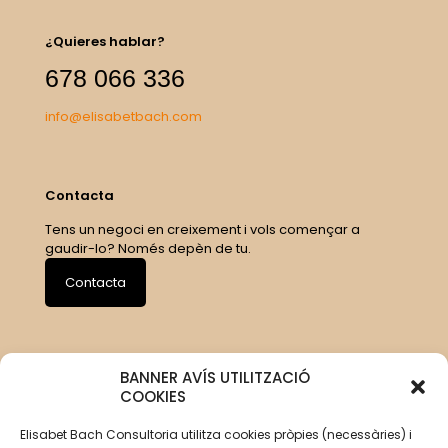
¿Quieres hablar?
678 066 336
info@elisabetbach.com
Contacta
Tens un negoci en creixement i vols començar a
gaudir-lo? Només depèn de tu.
Contacta
BANNER AVÍS UTILITZACIÓ
COOKIES
Elisabet Bach Consultoria utilitza cookies pròpies (necessàries) i