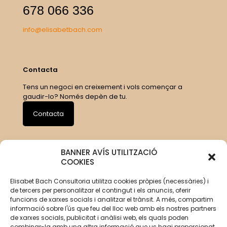
678 066 336
info@elisabetbach.com
Contacta
Tens un negoci en creixement i vols començar a
gaudir-lo? Només depèn de tu.
Contacta
BANNER AVÍS UTILITZACIÓ
COOKIES
Elisabet Bach Consultoria utilitza cookies pròpies (necessàries) i
de tercers per personalitzar el contingut i els anuncis, oferir
funcions de xarxes socials i analitzar el trànsit. A més, compartim
informació sobre l'ús que feu del lloc web amb els nostres partners
de xarxes socials, publicitat i anàlisi web, els quals poden
combinar-la amb una altra informació que us hagi proporcionat