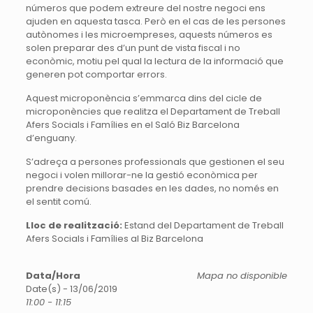
números que podem extreure del nostre negoci ens
ajuden en aquesta tasca. Però en el cas de les persones
autònomes i les microempreses, aquests números es
solen preparar des d’un punt de vista fiscal i no
econòmic, motiu pel qual la lectura de la informació que
generen pot comportar errors.
Aquest microponència s’emmarca dins del cicle de
microponències que realitza el Departament de Treball
Afers Socials i Famílies en el Saló Biz Barcelona
d’enguany.
S’adreça a persones professionals que gestionen el seu
negoci i volen millorar-ne la gestió econòmica per
prendre decisions basades en les dades, no només en
el sentit comú.
Lloc de realització:
Estand del Departament de Treball
Afers Socials i Famílies al Biz Barcelona
Data/Hora
Mapa no disponible
Date(s) - 13/06/2019
11:00 - 11:15