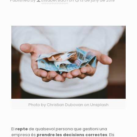
Published by
Elisabet Bach
on
13 de juny de 2019
Photo by Christian Dubovan on Unsplash
El
repte
de qualsevol persona que gestioni una
empresa és
prendre les decisions correctes
. Els