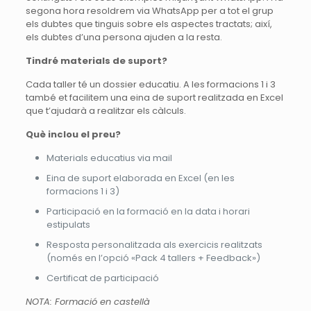
segona hora resoldrem via WhatsApp per a tot el grup
els dubtes que tinguis sobre els aspectes tractats; així,
els dubtes d’una persona ajuden a la resta.
Tindré materials de suport?
Cada taller té un dossier educatiu. A les formacions 1 i 3
també et facilitem una eina de suport realitzada en Excel
que t’ajudarà a realitzar els càlculs.
Què inclou el preu?
Materials educatius via mail
Eina de suport elaborada en Excel (en les
formacions 1 i 3)
Participació en la formació en la data i horari
estipulats
Resposta personalitzada als exercicis realitzats
(només en l’opció «Pack 4 tallers + Feedback»)
Certificat de participació
NOTA: Formació en castellà