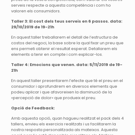
serveis respecte a aquesta competència i com ho
valoren els consumidors.
Taller 3: El cost dels teus serveis en 6 passos. data:
29/10/2019 de 19-21h
En aquest taller treballarem el detall de l’estructura de
costos del negoci, la base sobre la qual fixar un preu que
ens permeti obtenir el resultat esperat. Detallarem els
elements a tenir en compte i com explicar-los.
Taller 4: Emocions que venen. data: 5/11/2019 de 19-
21h
En aquest taller presentarem l’efecte que té el preu en el
consumidor i aprofundirem en diversos elements que
podeu aplicar i que afavoreixen la disminució de la
«percepció de dolor» que produeix el preu.
Opció de Feedback:
Amb aquesta opció, quan hagueu realitzat el pack dels 4
tallers, envieu els exercicis realitzats i us facilitarem la
nostra resposta personalitzada als mateixos. Aquesta