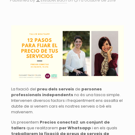
Published by
Elisabet Bach
on
1 d'octubre de 2019
La fixació del
preu dels serveis
de
persones
professionals independents
no és una tasca simple.
Intervenen diversos factors i freqüentment ens assalta el
dubte de si venem cars els nostres serveis o bé els
malvenem.
Us presentem
Precios conecta2
:
un conjunt de
tallers
que realitzarem
per Whatsapp
i en els quals
treballarem la fixació de preus de serveis de