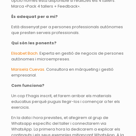
opció només està disponible si realitzes els 4 tallers.
Marca «Pack 4 tallers + Feedback».
És adequat per a mi?
Està dissenyat per a persones professionals autònomes
que presten serveis professionals.
Qui són les ponents?
Elisabet Bach.
Experta en gestió de negocis de persones
autònomes i microempreses.
Marisela Cuevas
. Consultora en màrqueting i gestió
empresarial.
Com funciona?
Un cop t’hagis inscrit, et farem arribar els materials
educatius perquè puguis llegir-los i començar a fer els
exercicis.
En la data i hora previstes, et afegirem al grup de
Whatsapp específic del taller i connectarem via
WhatsApp. La primera hora la dedicarem a explicar els
continguts i els seus exemples mitjançant WhatsApp. A la