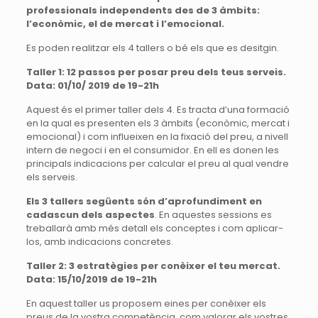
professionals independents des de 3 àmbits:
l’econòmic, el de mercat i l’emocional.
Es poden realitzar els 4 tallers o bé els que es desitgin.
Taller 1: 12 passos per posar preu dels teus serveis.
Data: 01/10/ 2019 de 19-21h
Aquest és el primer taller dels 4. Es tracta d’una formació
en la qual es presenten els 3 àmbits (econòmic, mercat i
emocional) i com influeixen en la fixació del preu, a nivell
intern de negoci i en el consumidor. En ell es donen les
principals indicacions per calcular el preu al qual vendre
els serveis.
Els 3 tallers següents són d’aprofundiment en
cadascun dels aspectes
. En aquestes sessions es
treballarà amb més detall els conceptes i com aplicar-
los, amb indicacions concretes.
Taller 2: 3 estratègies per conèixer el teu mercat.
Data: 15/10/2019 de 19-21h
En aquest taller us proposem eines per conèixer els
preus de la vostra competència, com valorar els vostres