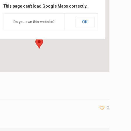
This page can't load Google Maps correctly.
CSETC
OK
Do you own this website?
Josep Vilaseca, 23 - Cardedeu
Esdeveniments
0