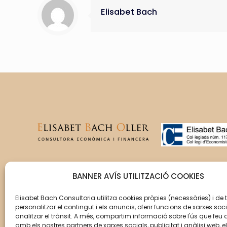
Elisabet Bach
T’acompanyem en la gestió
BANNER AVÍS UTILITZACIÓ COOKIES
del creixement de la teva
empresa perquè aquesta
Elisabet Bach Consultoria utilitza cookies pròpies (necessàries) i de 
personalitzar el contingut i els anuncis, oferir funcions de xarxes soci
assoleixi els seus objectius.
analitzar el trànsit. A més, compartim informació sobre l'ús que feu 
amb els nostres partners de xarxes socials, publicitat i anàlisi web, e