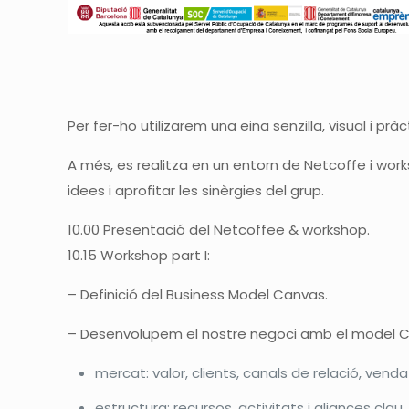
Per fer-ho utilizarem una eina senzilla, visual i p
A més, es realitza en un entorn de Netcoffe i work
idees i aprofitar les sinèrgies del grup.
10.00 Presentació del Netcoffee & workshop.
10.15 Workshop part I:
– Definició del Business Model Canvas.
– Desenvolupem el nostre negoci amb el model 
mercat: valor, clients, canals de relació, vend
estructura: recursos, activitats i aliances clau