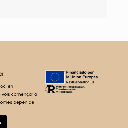
a
oci en
i vols començar a
 Només depèn de
a