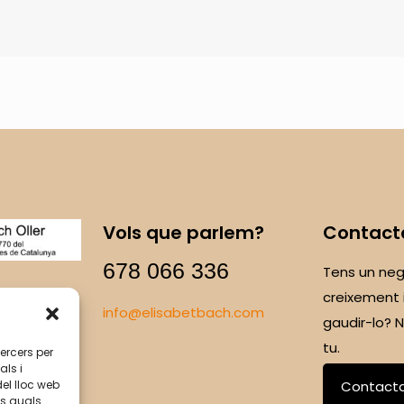
Vols que parlem?
Contact
678 066 336
Tens un neg
creixement 
info@elisabetbach.com
gaudir-lo?
tu.
tercers per
als i
del lloc web
Contact
ls quals