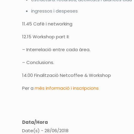
ingressos i despeses
11.45 Cafè i networking
12.15 Workshop part II:
– Interrelació entre cada àrea.
– Conclusions.
14.00 Finalització Netcoffee & Workshop
Per a
més informació i inscripcions
Data/Hora
Date(s) - 28/06/2018