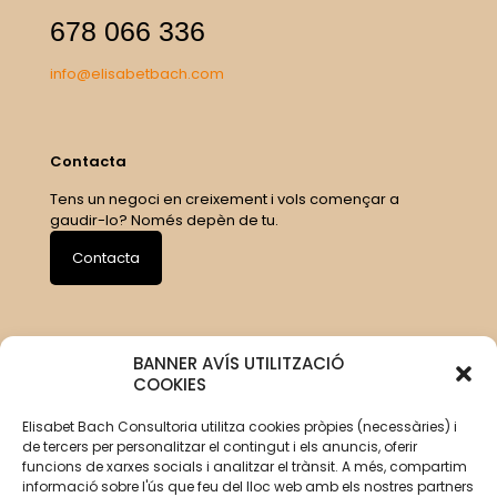
678 066 336
info@elisabetbach.com
Contacta
Tens un negoci en creixement i vols començar a
gaudir-lo? Només depèn de tu.
Contacta
BANNER AVÍS UTILITZACIÓ
COOKIES
Elisabet Bach Consultoria utilitza cookies pròpies (necessàries) i
de tercers per personalitzar el contingut i els anuncis, oferir
funcions de xarxes socials i analitzar el trànsit. A més, compartim
informació sobre l'ús que feu del lloc web amb els nostres partners